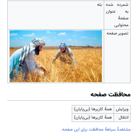
شمرده شده
بله
به عنوان
صفحهٔ
محتوایی
تصویر صفحه
محافظت صفحه
ویرایش
همهٔ کاربرها (بی‌پایان)
انتقال
همهٔ کاربرها (بی‌پایان)
مشاهدۀ سیاهۀ محافظت برای این صفحه.