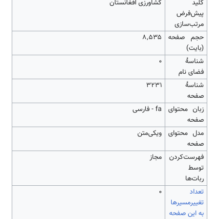
کلید
کشاورزی افغانستان
پیش‌فرض
مرتب‌سازی
حجم صفحه
۸٬۵۳۵
(بایت)
شناسهٔ
0
فضای نام
شناسهٔ
3231
صفحه
زبان محتوای
fa - فارسی
صفحه
مدل محتوای
ویکی‌متن
صفحه
‌فهرست‌کردن
مجاز
توسط
ربات‌ها
تعداد
۰
تغییرمسیرها
به این صفحه