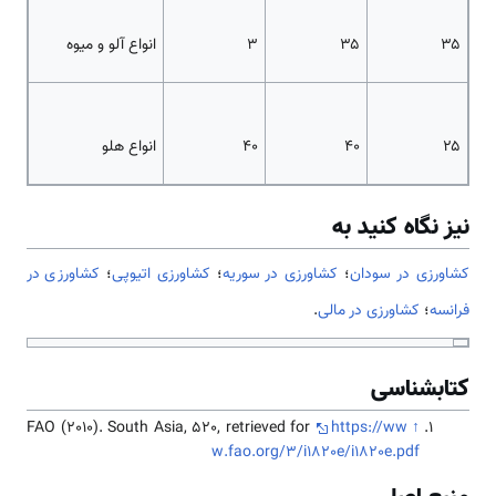
۳۵
۳۵
۳
انواع آلو و میوه
۲۵
۴۰
۴۰
انواع هلو
نیز نگاه کنید به
کشاورزی در سودان
؛
کشاورزی در سوریه
؛
کشاورزی اتیوپی
؛
کشاورزی در
فرانسه
؛
کشاورزی در مالی
.
کتابشناسی
FAO (2010). South Asia, 520, retrieved for
https://ww
↑
w.fao.org/3/i1820e/i1820e.pdf