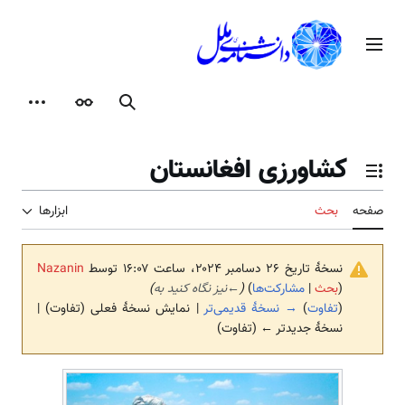
رش
ه
منوی اصلی
حتوا
جستجو
ظاهر
ابزارها
کشاورزی افغانستان
تغییر وضعیت فهرست محتویات
صفحه
بحث
ابزارها
نسخهٔ تاریخ ‏۲۶ دسامبر ۲۰۲۴، ساعت ۱۶:۰۷ توسط
Nazanin
(
بحث
|
مشارکت‌ها
)
(
←
نیز نگاه کنید به
)
(
تفاوت
)
→ نسخهٔ قدیمی‌تر
| نمایش نسخهٔ فعلی (تفاوت) |
نسخهٔ جدیدتر ← (تفاوت)