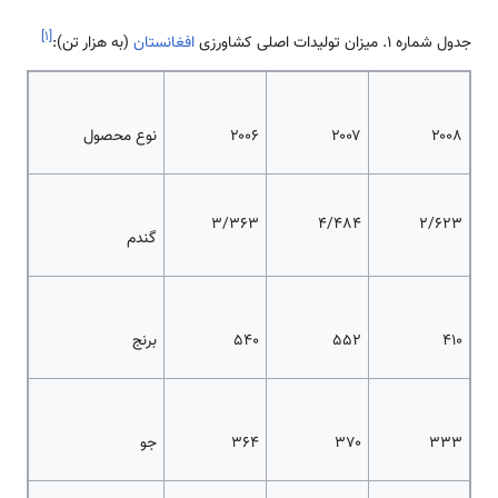
]
۱
[
جدول شماره 1. میزان تولیدات اصلی کشاورزی
افغانستان
(به هزار تن):
۲۰۰۸
۲۰۰۷
۲۰۰۶
نوع محصول
3/363
4/484
2/623
گندم
۴۱۰
۵۵۲
۵۴۰
برنج
۳۳۳
۳۷۰
۳۶۴
جو