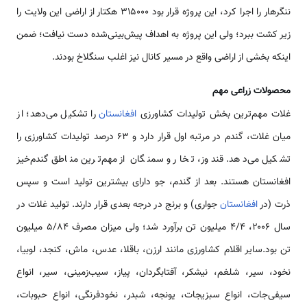
ننگرهار را اجرا کرد، این پروژه قرار بود ۳۱۵۰۰۰ هکتار از اراضی این ولایت را
زیر کشت ببرد؛ ولی این پروژه به اهداف پیش‌بینی‌شده دست نیافت؛ ضمن
اینکه بخشی از اراضی واقع در مسیر کانال نیز اغلب سنگلاخ بودند.
محصولات زراعی مهم
غلات مهم‌ترین بخش تولیدات کشاورزی
افغانستان
را تشکیل می‌دهد؛ از
میان غلات، گندم در مرتبه اول قرار دارد و ۶۳ درصد تولیدات کشاورزی را
تشکیل می‌دهد. قندوز، تخار و سمنگان از مهم‌ترین مناطق گندم‌خیز
افغانستان هستند. بعد از گندم، جو دارای بیشترین تولید است و سپس
ذرت (در
افغانستان
جواری) و برنج در درجه بعدی قرار دارند. تولید غلات در
سال ۲۰۰۶، ۴/۴ میلیون تن برآورد شد؛ ولی میزان مصرف 5/84 میلیون
تن بود.سایر اقلام کشاورزی مانند ارزن، باقلا، عدس، ماش، کنجد، لوبیا،
نخود، سیر، شلغم، نیشکر، آفتابگردان، پیاز، سیب‌زمینی، سیر، انواع
سیفی‌جات، انواع سبزیجات، یونجه، شبدر، نخودفرنگی، انواع حبوبات،