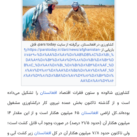
کشاورزی در افغانستان. برگرفته از سایت pars today، قابل
بازیابی از
https://parstoday.ir/dari/news/afghanistan-
i175290-%D8%AA%D8%A7%D8%AB%DB%8C%D8%B1_%
DA%A9%D8%B4%D8%A7%D9%88%D8%B1%D8%B2%D
B%8C_%D8%A8%D8%B1_%D8%B1%D8%B4%D8%AF_%D
8%A7%D9%82%D8%AA%D8%B5%D8%A7%D8%AF_%D
8%A7%D9%81%D8%BA%D8%A7%D9%86%D8%B3%D8%
AA%D8%A7%D9%86
کشاورزی شالوده و ستون فقرات اقتصاد
افغانستان
را تشکیل می‌داده
است و از گذشته تاکنون بخش عمده نیروی کار درکشاورزی مشغول
بوده‌اند.کل اراضی
افغانستان
۶۵ میلیون هکتار است و از این مقدار ۱۴
میلیون هکتار آن (حدود 21/5 درصد) در صورت وجود آب قابل کشت است؛
ولی تاکنون حدود 7/8 میلیون هکتار آن در کل
افغانستان
زیر کشت آبی و