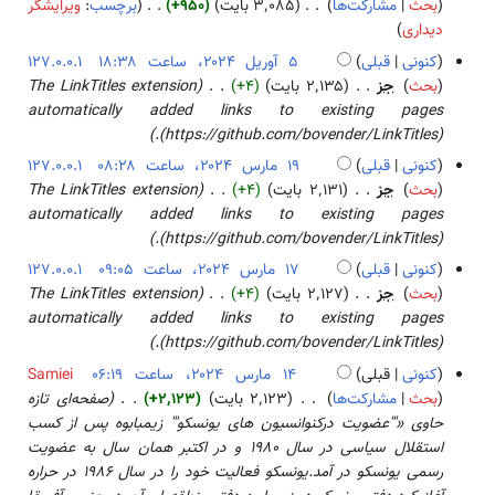
ا
۲
بحث
مشارکت‌ها
۳٬۰۸۵ بایت
+۹۵۰
برچسب
:
ویرایشگر
و
ا
ی
ب
۷
دیداری
ی
ص
ش
د
آ
ر
کنونی
قبلی
127.0.0.1
ۀ
و
و
ا
۵
بحث
جز
۲٬۱۳۵ بایت
+۴
The LinkTitles extension
و
ن
ر
ی
آ
automatically added links to existing pages
ی
خ
ی
ش
و
(https://github.com/bovender/LinkTitles).
ر
ل
ل
ر
ا
کنونی
قبلی
127.0.0.1
ا
۲
ی
ی
۱
بحث
جز
۲٬۱۳۱ بایت
+۴
The LinkTitles extension
ص
۰
ل
ش
۹
automatically added links to existing pages
ۀ
۲
۲
م
(https://github.com/bovender/LinkTitles).
و
۴
۰
ا
کنونی
قبلی
127.0.0.1
ی
۲
ر
۱
بحث
جز
۲٬۱۲۷ بایت
+۴
The LinkTitles extension
ر
۴
س
۷
automatically added links to existing pages
ا
۲
م
(https://github.com/bovender/LinkTitles).
ی
۰
ا
ش
کنونی
قبلی
Samiei
۲
ر
۱
بحث
مشارکت‌ها
۲٬۱۲۳ بایت
+۲٬۱۲۳
صفحه‌ای تازه
۴
س
۴
حاوی «'''عضویت درکنوانسیون های یونسکو''' زيمبابوه پس از كسب
۲
م
استقلال سياسی در سال 1980 و در اكتبر همان سال به عضويت
۰
ا
رسمی يونسكو در آمد.يونسكو فعالیت خود را در سال 1986 در حراره
۲