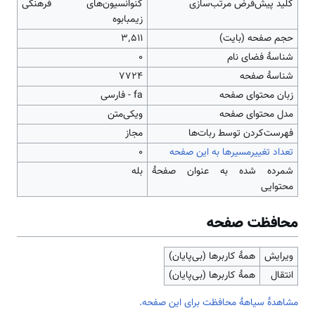
کلید پیش‌فرض مرتب‌سازی
کنوانسیون‌های فرهنگی
زیمبابوه
حجم صفحه (بایت)
۳٬۵۱۱
شناسهٔ فضای نام
0
شناسهٔ صفحه
7724
زبان محتوای صفحه
fa - فارسی
مدل محتوای صفحه
ویکی‌متن
‌فهرست‌کردن توسط ربات‌ها
مجاز
تعداد تغییرمسیرها به این صفحه
۰
شمرده شده به عنوان صفحهٔ
بله
محتوایی
محافظت صفحه
ویرایش
همهٔ کاربرها (بی‌پایان)
انتقال
همهٔ کاربرها (بی‌پایان)
مشاهدۀ سیاهۀ محافظت برای این صفحه.