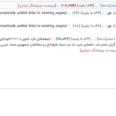
شارکت‌ها
۱٬۱۵۹ بایت
−۸٬۸۷۵
برچسب
:
ویرایشگر دیداری
جز
۱۰٬۰۳۴ بایت
+۴
omatically added links to existing pages
جز
۱۰٬۰۳۰ بایت
+۸
omatically added links to existing pages
مشارکت‌ها
۱۰٬۰۲۲ بایت
+۱۰٬۰۲۲
رچسب
:
ویرایشگر دیداری