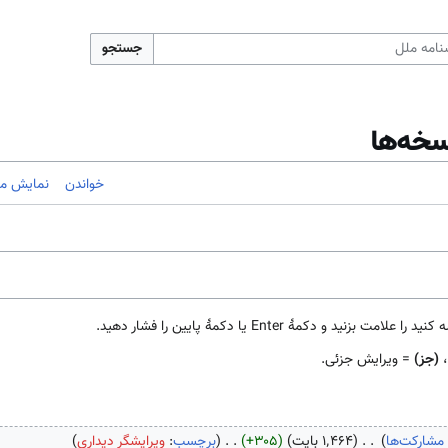
جستجو
سخه‌ها
خواندن
نمایش مب
مهٔ Enter یا دکمهٔ پایین را فشار دهید.
،
(جز)
= ویرایش جزئی.
مشارکت‌ها
۱٬۴۶۴ بایت
+۳۰۵
برچسب
:
ویرایشگر دیداری