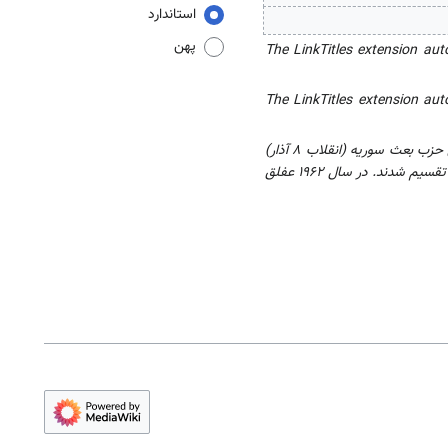
استاندارد
پهن
The LinkTitles extension aut
The LinkTitles extension aut
صفحه‌ای تازه حاوی « ====کودتای حزب بعث سوریه (انقلاب 8 آذار)
1963==== تشکیل و انحلال جمهوری متحد عربی برای حزب بعث بسیار گران تمام شد. اعضای حزب به دو دسته طرفداران و مخالفان جمهوری متحد عربی تقسیم شدند. در سال ۱۹۶۲ عفلق