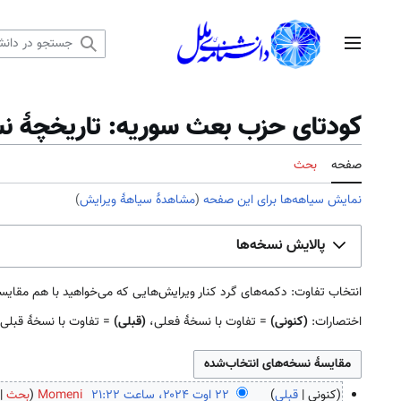
رش
ه
منوی اصلی
حتوا
کودتای حزب بعث سوریه: تاریخچهٔ ن
صفحه
بحث
نمایش سیاهه‌ها برای این صفحه
(
مشاهدهٔ سیاههٔ ویرایش
)
پالایش نسخه‌ها
انتخاب تفاوت: دکمه‌های گرد کنار ویرایش‌هایی که می‌خواهید با هم مقایسه کنید را علامت بزنید و دک
اختصارات:
(کنونی)
= تفاوت با نسخهٔ فعلی،
(قبلی)
= تفاوت با نسخهٔ قبلی
کنونی
قبلی
Momeni
بحث