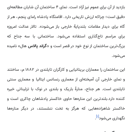
بازدید از آن برای عموم نیز آزاد است. نمای ۴ ساختمان آن شایان مطالعه‌ای
دقیق است؛ چراکه ارزش تاریخی دارد. اقامتگاه پادشاه رامای پنجم، هر از
گاه برای دیدار مقامات بلندپایهٔ خارجی باز می‌شود». تالار عدالت امروزه
برای مراسم تاج‌گذاری استفاده می‌شود. ساختمانی با سه جناح که
بزرگ‌ترین ساختمان از نوع خود در قصر است و «
گراند پالاس
هال» نامیده
می‌شود.
این ساختمان را معماران بریتانیایی و کارگران تایلندی در ۱۸۸۲ م، ساختند
و نمای خارجی آن آمیخته‌ای از معماری رنسانس ایتالیا و معماری سنتی
تایلندی است. هر جناح، منارهٔ باریک و بلندی در نوک با تزئیناتی خیره
کننده دارد.بلندترین این مناره‌ها حاوی خاکستر پادشاهان چاکری است و
خاکستر شاهزاده‌هایی که هرگز به تخت ننشستند، در دیگر مناره‌ها
]
۱
[
نگهداری می‌شود
.