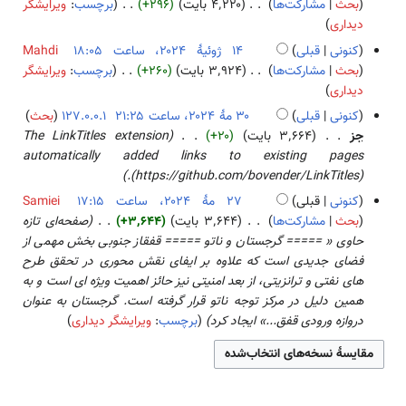
۲
بحث
مشارکت‌ها
۴٬۲۲۰ بایت
+۲۹۶
برچسب
:
ویرایشگر
و
۵
ا
ن
۲
ب
۳
دیداری
ی
ص
خ
۰
د
ژ
ر
کنونی
قبلی
Mahdi
ۀ
ل
۲
و
و
ا
۱
بحث
مشارکت‌ها
۳٬۹۲۴ بایت
+۲۶۰
برچسب
:
ویرایشگر
و
ا
۴
ن
ئ
ی
ب
۴
دیداری
ی
ص
خ
ی
ش
د
ژ
ر
کنونی
قبلی
127.0.0.1
بحث
ۀ
ل
هٔ
و
و
ا
۳
جز
۳٬۶۶۴ بایت
+۲۰
The LinkTitles extension
و
ا
۲
ن
ئ
ی
۰
automatically added links to existing pages
ی
ص
۰
خ
ی
ش
م
(https://github.com/bovender/LinkTitles).
ر
ۀ
۲
ل
هٔ
هٔ
ا
کنونی
قبلی
Samiei
و
۴
ا
۲
۲
ی
۲
بحث
مشارکت‌ها
۳٬۶۴۴ بایت
+۳٬۶۴۴
صفحه‌ای تازه
ی
ص
۰
۰
ش
۷
حاوی « ===== گرجستان و ناتو ===== قفقاز جنوبی بخش مهمی از
ر
ۀ
۲
۲
م
فضای جدیدی است که علاوه بر ایفای نقش محوری در تحقق طرح
ا
و
۴
۴
هٔ
های نفتی و ترانزیتی، از بعد امنیتی نیز حائز اهمیت ویژه ای است و به
ی
ی
۲
همین دلیل در مرکز توجه ناتو قرار گرفته است. گرجستان به عنوان
ش
ر
۰
دروازه ورودی قفق...» ایجاد کرد
برچسب
:
ویرایشگر دیداری
ا
۲
ی
۴
ش