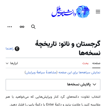
رش
ه
منوی اصلی
حتوا
جستجو
ظاهر
ابزارها
گرجستان و ناتو: تاریخچهٔ
راهنما
نسخه‌ها
صفحه
بحث
ابزارها
نمایش سیاهه‌ها برای این صفحه
(
مشاهدهٔ سیاههٔ ویرایش
)
پالایش نسخه‌ها
انتخاب تفاوت: دکمه‌های گرد کنار ویرایش‌هایی که می‌خواهید با هم
مقایسه کنید را علامت بزنید و دکمهٔ Enter یا دکمهٔ پایین را فشار دهید.