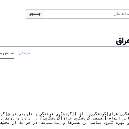
جستجو
راق
خواندن
نمایش مب