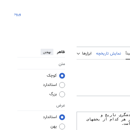
ورود
ظاهر
نهفتن
دأ
نمایش تاریخچه
ابزارها
متن
کوچک
استاندارد
بزرگ
عرض
استاندارد
پهن