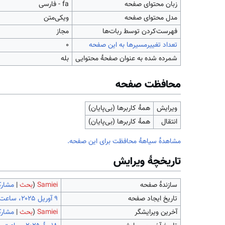
زبان محتوای صفحه
fa - فارسی
مدل محتوای صفحه
ویکی‌متن
‌فهرست‌کردن توسط ربات‌ها
مجاز
تعداد تغییرمسیرها به این صفحه
۰
شمرده شده به عنوان صفحهٔ محتوایی
بله
محافظت صفحه
ویرایش
همهٔ کاربرها (بی‌پایان)
انتقال
همهٔ کاربرها (بی‌پایان)
مشاهدۀ سیاهۀ محافظت برای این صفحه.
تاریخچۀ ویرایش
سازندۀ صفحه
Samiei
(
بحث
|
مشارک
تاریخ ایجاد صفحه
آخرین ویرایشگر
Samiei
(
بحث
|
مشارک