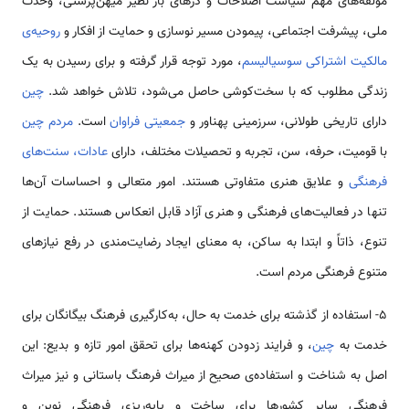
مؤلفه‌های مهم سیاست اصلاحات و درهای باز نظیر میهن‌پرستی، وحدت
ملی، پیشرفت اجتماعی، پیمودن مسیر نوسازی و حمایت از افکار و
روحیه‌ی
مالکیت اشتراکی سوسیالیسم
، مورد توجه قرار گرفته و برای رسیدن به یک
زندگی مطلوب که با سخت‌کوشی حاصل می‌شود، تلاش خواهد شد.
چین
دارای تاریخی طولانی، سرزمینی پهناور و
جمعیتی فراوان
است.
مردم چین
با قومیت، حرفه، سن، تجربه و تحصیلات مختلف، دارای
عادات، سنت‌های
فرهنگی
و علایق هنری متفاوتی هستند. امور متعالی و احساسات آن‌ها
تنها در فعالیت‌های فرهنگی و هنری آزاد قابل انعکاس هستند. حمایت از
تنوع، ذاتاً و ابتدا به ساکن، به معنای ایجاد رضایت‌مندی در رفع نیازهای
متنوع فرهنگی مردم است.
5- استفاده از گذشته برای خدمت به حال، به‌کارگیری فرهنگ بیگانگان برای
خدمت به
چین
، و فرایند زدودن کهنه‌ها برای تحقق امور تازه و بدیع: این
اصل به شناخت و استفاده‌ی صحیح از میراث فرهنگ باستانی و نیز میراث
فرهنگی سایر کشورها برای ساخت و پایه‌ریزی فرهنگی نوین و