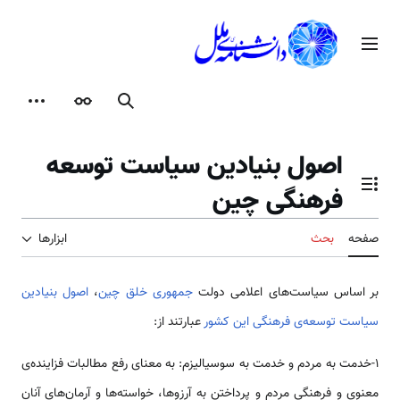
رش
ه
منوی اصلی
حتوا
جستجو
ظاهر
ابزارها
اصول بنیادین سیاست توسعه
فرهنگی چین
تغییر وضعیت فهرست محتویات
صفحه
بحث
ابزارها
بر اساس سیاست‌­های اعلامی دولت
جمهوری خلق چین
،
اصول بنیادین
سیاست توسعه‌­ی فرهنگی این کشور
عبارتند از:
1-خدمت به مردم و خدمت به سوسیالیزم: به معنای رفع مطالبات فزاینده‌ی
معنوی و فرهنگی مردم و پرداختن به آرزوها، خواسته‌ها و آرمان‌های آنان