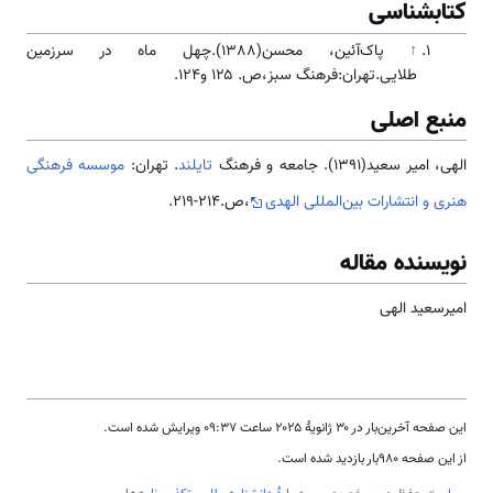
کتابشناسی
↑
پاک‌آئین، محسن(1388).چهل ماه در سرزمین
طلایی.تهران:فرهنگ سبز،ص. ۱۲۵ و۱۲۴.
منبع اصلی
الهی، امیر سعید(1391). جامعه و فرهنگ
تایلند
. تهران:
موسسه فرهنگی
هنری و انتشارات بین‌المللی الهدی
،ص.214-219.
نویسنده مقاله
امیرسعید الهی
این صفحه آخرین‌بار در ‏۳۰ ژانویهٔ ۲۰۲۵ ساعت ‏۰۹:۳۷ ویرایش شده است.
از این صفحه ۹۸۰بار بازدید شده است.