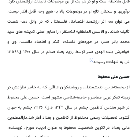
قابل ملاحظه است و او در هر یک از این موضوعات تألیفات ارزشمندی دارد.
نوآوری‏ها و سخنان تازه او در موضوعات بالا به هیچ وجه قابل انکار نیست.
می توان سه اثر ارزشمند اقتصادنا، فلسفتنا ـ که در اوائل دهه شصت
تألیف شدند ـ و الاسس المنطقیه للاستقراء را منابع اصلی اندیشه های سید
محمد باقر صدر، در حوزه‌های فلسفه، کلام و اقتصاد دانست. وی و
خواهرش بنت الهدی صدر توسط رژیم بعث صدام در سال 1400 ق/1359
]
۶
[
ش به شهادت رسیدند
.
حسین علی محفوظ
از برجسته‌ترین اندیشمندان و روشنفکران عراقی که به خاطر نظراتش در
زمینه تفکر عربی معاصر و جامعه‌شناسی مشهور است. حسین علی محفوظ
در شهر مقدس کاظمین چشم در سال 1344 ه.ق/ 1926، چشم به جهان
گشود. تحصیلات رسمی محففوظ از کاظمین و بغداد آغاز شد.دارالمعلمین
عالی بغداد در تکوین شخصیت محفوظ به عنوان ادیب، مورخ، نویسنده،