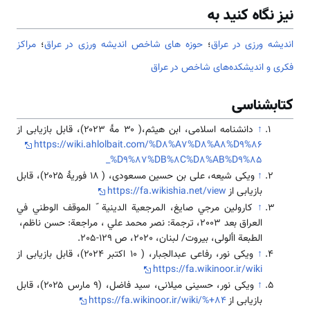
نیز نگاه کنید به
اندیشه ورزی در عراق
؛
حوزه های شاخص اندیشه ورزی در عراق
؛
مراکز
فکری و اندیشکده‌های شاخص در عراق
کتابشناسی
↑
دانشنامه اسلامی، ابن هیثم،( ۳۰ مهٔ ۲۰۲۳)، قابل بازیابی از
https://wiki.ahlolbait.com/%D8%A7%D8%A8%D9%86
_%D9%87%DB%8C%D8%AB%D9%85
↑
ویکی شیعه، علی بن حسین مسعودی، ( ۱۸ فوریهٔ ۲۰۲۵)، قابل
بازیابی از
https://fa.wikishia.net/view
↑
كارولين مرجي صايغ، المرجعية الدينية ّ الموقف الوطني في
العراق بعد 2003، ترجمة: نصر محمد علي ، مراجعة: حسن ناظم،
الطبعة األولى، بيروت/ لبنان، 2020، ص 129-205.
↑
ویکی نور، رفاعی عبدالجبار، ( ‏۱۰ اکتبر ۲۰۲۴)، قابل بازیابی از
https://fa.wikinoor.ir/wiki
↑
ویکی نور، حسینی میلانی، سید فاضل، (۹ مارس ۲۰۲۵)، قابل
بازیابی از
https://fa.wikinoor.ir/wiki/%+84