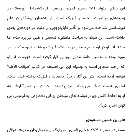
ابن هیثم، متولد ۳۵۴ هجری قمری در بصره، از دانشمندان برجسته در
زمینه‌های ریاضیات، نجوم و فیزیک است. او به‌عنوان پیشگام در علم
نورشناسی شناخته می‌شود و تأثیر قابل‌توجهی بر علوم در دوره‌های بعدی
داشته است. ابن هیثم به مباحث منطقی، فلسفی و طبی نیز پرداخته، اما
بیشتر آثار او دربارۀ علوم طبیعی، ریاضیات، فیزیک و هندسه بوده که بسیار
مورد توجه و تحسین دانشمندان اروپایی قرار گرفته است. فهرست آثار او
که از صد متجاوز است به وسیله ابن ابی اصیبعه در کتاب "طبقات الأطبا"
فراهم آمده است. اکثر این آثار دربارۀ ریاضیات و فیزیک نوشته شده است.
اما وی به مباحث فلسفی و طبی نیز پرداخته است. در سر تاسر آثار فلسفه
او به احاطۀ کامل وی بر نوشته های مؤلفان یونانی بخصوص بطلیموس می
]
۱
[
توان اشاره کرد
.
علی بن حسین مسعودی
مسعودی، متولد ۲۸۳ هجری قمری، تاریخ‌نگار و جغرافی‌دان معروف عراقی