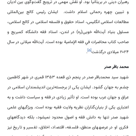
رهبران دینی در بریتانیا بود. او نقش مهمی در ترویج گفت‌وگوی بین ادیان
و تبیین چهره رحمانی اسلام داشت. ایشان رئیس کالج بین‌المللی
مطالعات اسلامی انگلیس، استاد حقوق و فلسفه اسلامی در کالج اسلامی،
مسئول بنیاد آیت‌الله خویی(ره) در لندن، استاد فقه دانشگاه کمبریج و
صاحب کتاب محاضرات في فقه الإمامية بوده است. آیت‌الله میلانی در سال
]
۵
[
۲۰۲۴ میلادی درگذشت
.
محمد باقر صدر
شهید سید محمدباقر صدر در پنجم ذی قعده 1353 قمری در شهر کاظمین
چشم به جهان گشود. ایشان یکی از برجسته‌ترین اندیشمندان اسلامی در
عراق و جهان عرب بوده است. او تأثیر زیادی در فقه و سیاست داشت و به
اعتباری یکی از بنیان‌گذاران نظریه ولایت فقیه بوده است. ویژگی‏های علمی
شهید صدر تنها به دانش فقه و اصول محدود نمی‏شود، بلکه دیدگاه‏های
فکری او در عرصه‏های منطق، فلسفه، اقتصاد، اخلاق، تفسیر و تاریخ نیز