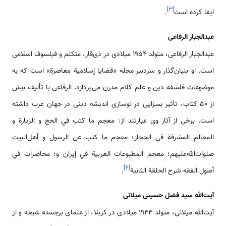
]
۳
[
ایفا کرده است
.
عبدالجبار الرفاعی
عبدالجبار الرفاعی، متولد ۱۹۵۴ میلادی در ذی‌قار، متکلم و فیلسوف اسلامی
است. او بنیان‌گذار و سردبیر مجله «قضايا إسلامية معاصرة» است که به
موضوعات فلسفه دین و علم کلام مدرن می‌پردازد. الرفاعی با تألیف بیش
از ۵۰ کتاب، تأثیر بسزایی در نوسازی اندیشه دینی در جهان عرب داشته
است. برخی از آثار وی عبارتند از: معجم ما کتب في الحج و الزیارة و
المعالم المشرفة في الحجاز؛ معجم ما كتب عن الرسول و أهل‌البيت
صلوات‌الله‌عليهم؛ معجم المطبوعات العربية في إيران و؛ محاضرات في
]
۴
[
أصول الفقه شرح الحلقة الثانیة
.
آیت‌الله سید فضل حسینی میلانی
آیت‌الله میلانی، متولد ۱۹۴۴ میلادی در کربلا، از علمای برجسته شیعه و از