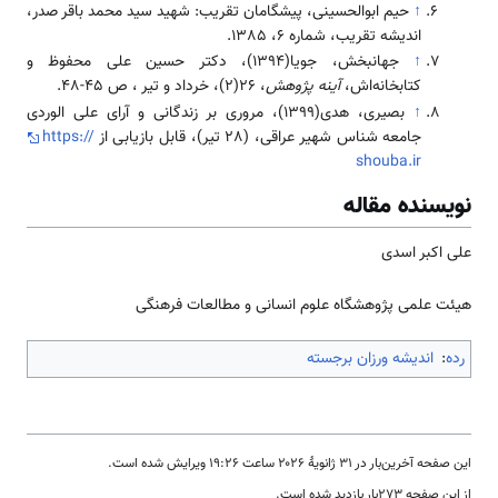
↑
حیم ابوالحسینی، پیشگامان تقریب: شهید سید محمد باقر صدر،
اندیشه تقریب، شماره 6، 1385.
↑
جهانبخش، جویا(1394)، دکتر حسین علی محفوظ و
کتابخانه‌اش،
آینه پژوهش
، 26(2)، خرداد و تیر ، ص 45-48.
↑
بصیری، هدی(1399)، مروری بر زندگانی و آرای علی الوردی
جامعه شناس شهیر عراقی، (28 تیر)، قابل بازیابی از
https://
shouba.ir
نویسنده مقاله
علی اکبر اسدی
هیئت علمی پژوهشگاه علوم انسانی و مطالعات فرهنگی
رده
:
اندیشه ورزان برجسته
این صفحه آخرین‌بار در ‏۳۱ ژانویهٔ ۲۰۲۶ ساعت ‏۱۹:۲۶ ویرایش شده است.
از این صفحه ۲۷۳بار بازدید شده است.