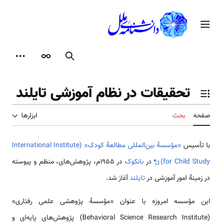
رش
ه
منوی اصلی
حتوا
جستجو
ظاهر
ابزارها
تحقیقات در نظام آموزشی تایلند
تغییر وضعیت فهرست محتویات
صفحه
بحث
ابزارها
با تأسیس
«مؤسسهٔ بین‌المللی مطالعهٔ کودک» (International Institute
for Child Study)
در
بانکوک
در ۱۹۵۵م، پژوهش‌های، منظم و پیوسته
در زمینهٔ امور آموزشی در
تایلند
آغاز شد.
این مؤسسه امروزه با عنوان «مؤسسهٔ پژوهشی علمی رفتاری»
(Behavioral Science Research Institute) پژوهش‌های پایه‌ای و