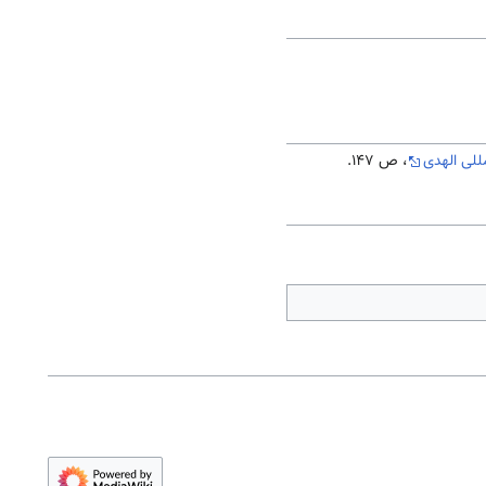
للی الهدی
، ص 147.