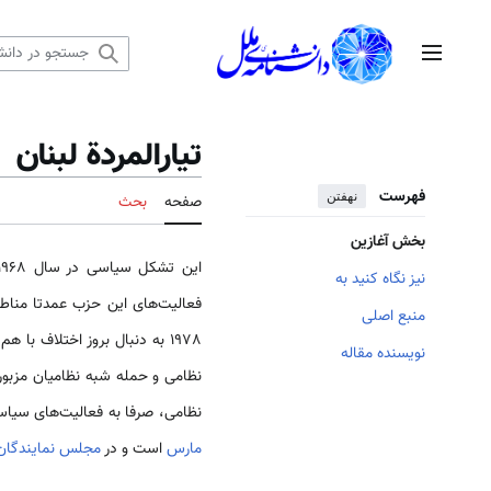
رش
ه
منوی اصلی
حتوا
تیارالمردة لبنان
فهرست
نهفتن
صفحه
بحث
بخش آغازین
این تشکل سیاسی در سال 1968 توسط تونی فرنجیه فرزند سلیمان فرنجیه رییس جمهور پیشین
نیز نگاه کنید به
فعالیت‌های این حزب عمدتا مناط
منبع اصلی
1978 به دنبال بروز اختلاف با
نویسنده مقاله
نظامی‌ و حمله شبه نظامیان مزب
نظامی، صرفا به فعالیت‌های سیاس
مارس
است و در
مجلس نمایندگان