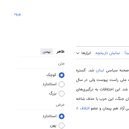
ورود
ظاهر
نهفتن
دأ
نمایش تاریخچه
ابزارها
متن
 صحنه سیاسی
لبنان
شد. گستره
کوچک
اف ملی راست پیوست ولی در سال
استاندارد
ا شد. این اختلافات به درگیری‌های
بزرگ
یان جنگ، این حزب با حذف شاخه
عرض
ی آزاد هم پیمان و عضو
ائتلاف 8
استاندارد
پهن