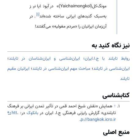
مونگ‌کل(Yaichaimongkol)» در آیوتایا نیز
]
۱
[
به‌سبک گنبدهای ایرانی ساخته شده‌اند
. در
آن‌زمان ایرانیان را «مردم مغولیه» می‌گفتند!
نیز نگاه کنید به
روابط تایلند با ج.ا.ایران؛
ایران‌شناسی و ایران‌شناسان در تایلند
؛
ایران‌شناسی در تایلند
؛
مباحث مهم ایران‌شناسی در تایلند
؛
ایرانیان مقیم
تایلند
کتابشناسی
↑
همایش «نقش شیخ احمد قمی در تأثیر تمدن ایرانی بر فرهنگ
تایلندی» گزارش رایزنی فرهنگی ج.ا. ایران در
بانکوک
در: .
htt
.
p://bangkok.icro.ir
منبع اصلی