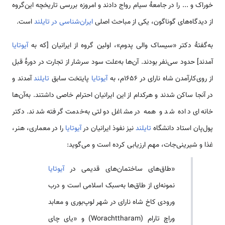
خوراک و ... را در جامعهٔ سیام رواج دادند و امروزه بررسی تاریخچه این‌گروه
از دیدگاه‌های گوناگون، یکی از مباحث اصلی
ایران‌شناسی در تایلند
است.
به‌گفتهٔ دکتر «سیساک والی پدوم»، اولین گروه از ایرانیان [که به
آیوتایا
آمدند] حدود سی‌نفر بودند. آن‌ها به‌علت سود سرشار از تجارت در دورهٔ قبل
از روی‌کارآمدن شاه نارای در ۱۶۵۶م، به
آیوتایا
پایتخت سابق
تایلند
آمدند و
در آنجا ساکن شدند و هرکدام از این ایرانیان احترام خاصی داشتند. به‌آن‌ها
خانه‌ای داده شد و همه در مشاغل دولتی به‌خدمت گرفته شدند. دکتر
پول‌پان استاد دانشگاه
تایلند
نیز نفوذ ایرانیان در
آیوتایا
را در معماری، هنر،
غذا و شیرینی‌جات، مهم ارزیابی کرده است و می‌گوید:
«طاق‌های ساختمان‌های قدیمی در
آیوتایا
نمونه‌ای از طاق‌ها به‌سبک اسلامی است و درب
ورودی کاخ شاه نارای در شهر لوپ‌بوری و معابد
وراچ تارام (Worachttharam) و «یای چای