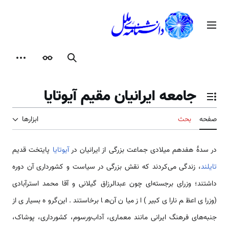
رش
ه
منوی اصلی
حتوا
جستجو
ظاهر
ابزارها
جامعه ایرانیان مقیم آیوتایا
تغییر وضعیت فهرست محتویات
صفحه
بحث
ابزارها
در سدهٔ هفدهم میلادی جماعت بزرگی از ایرانیان در
آیوتایا
پایتخت قدیم
تایلند
، زندگی می‌کردند که نقش بزرگی در سیاست و کشورداری آن دوره
داشتند؛ وزرای برجسته‌ای چون عبدالرزاق گیلانی و آقا محمد استرآبادی
(وزرای اعظم نارای کبیر) از میان آن‌ها برخاستند. این‌گروه بسیاری از
جنبه‌های فرهنگ ایرانی مانند معماری، آداب‌ورسوم، کشورداری، پوشاک،