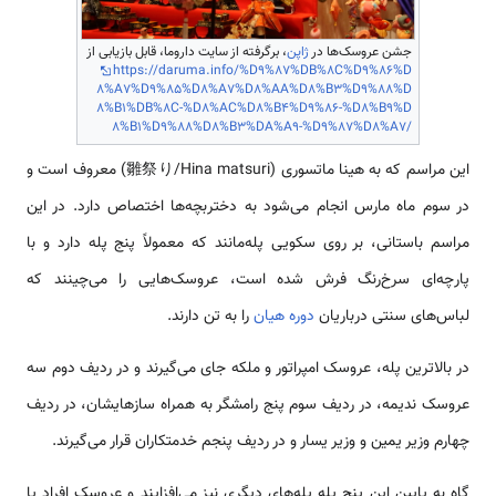
جشن عروسک‌ها در
ژاپن
، برگرفته از سایت داروما، قابل بازیابی از
https://daruma.info/%D9%87%DB%8C%D9%86%D
8%A7%D9%85%D8%A7%D8%AA%D8%B3%D9%88%D
8%B1%DB%8C-%D8%AC%D8%B4%D9%86-%D8%B9%D
8%B1%D9%88%D8%B3%DA%A9-%D9%87%D8%A7/
این مراسم که به هینا ماتسوری (雛祭り/Hina matsuri) معروف است و
در سوم ماه مارس انجام می‌شود به دختربچه‌ها اختصاص دارد. در این
مراسم باستانی، بر روی سکویی پله‌مانند که معمولاً پنج پله دارد و با
پارچه‌ای سرخ‌رنگ فرش شده است، عروسک‌هایی را می‌چینند که
لباس‌های سنتی درباریان
دوره هیان
را به تن دارند.
در بالاترین پله، عروسک امپراتور و ملکه جای می‌گیرند و در ردیف دوم سه
عروسک ندیمه، در ردیف سوم پنج رامشگر به همراه سازهایشان، در ردیف
چهارم وزیر یمین و وزیر یسار و در ردیف پنجم خدمتکاران قرار می‌گیرند.
گاه به پایین این پنج پله پله‌های دیگری نیز می‌افزایند و عروسک افراد یا