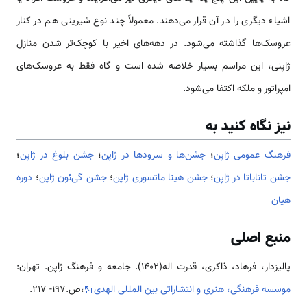
اشیاء دیگری را در آن قرار می‌دهند. معمولاً چند نوع شیرینی هم در کنار
عروسک‌ها گذاشته می‌شود. در دهه‌های اخیر با کوچک‌تر شدن منازل
ژاپنی، این مراسم بسیار خلاصه شده است و گاه فقط به عروسک‌های
امپراتور و ملکه اکتفا می‌شود.
نیز نگاه کنید به
فرهنگ عمومی ژاپن
؛
جشن‌ها و سرودها در ژاپن
؛
جشن بلوغ در ژاپن
؛
جشن تاناباتا در ژاپن
؛
جشن هینا ماتسوری ژاپن
؛
جشن گی‌ئون ژاپن
؛
دوره
هیان
منبع اصلی
پالیزدار، فرهاد، ذاکری، قدرت اله(1402). جامعه و فرهنگ ژاپن. تهران:
موسسه فرهنگی، هنری و انتشاراتی بین المللی الهدی
،ص.197- 217.