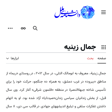
رش
ه
منوی اصلی
حتوا
جستجو
ظاهر
ابزارها
جمال زینیه
تغییر وضعیت فهرست محتویات
صفحه
بحث
ابزارها
جمال زینیة، معروف به ابومالک التلی، در سال 2012، در روستای «ریما» از
مناطق «یبرود» در غرب دمشق، به همراه ده جنگجو، حرکت خود را برای
تأسیس شاخه جبهة­النصرة در منطقه «قلمون شرقی» آغاز کرد. وی سال
قبل، از بخش زندانیان سیاسی زندان«صیدنایا» آزاد شده بود. او به اتهام
داشتن تفکرات سلفی و تبلیغ اندیشه­های جهادی در قالب سی دی، 8 سال