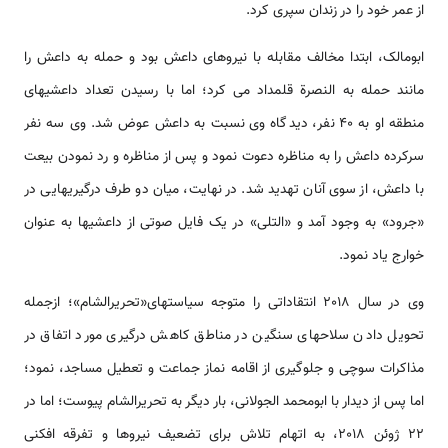
از عمر خود را در زندان سپری کرد.
ابومالک، ابتدا مخالف مقابله با نیروهای داعش بود و حمله به داعش را
مانند حمله به النصرة قلمداد می کرد؛ اما با رسیدن تعداد داعشی­های
منطقه او به 40 نفر، دیدگاه وی نسبت به داعش عوض شد. وی سه نفر
سرکرده داعش را به مناظره دعوت نمود و پس از مناظره و رد نمودن بیعت
با داعش، از سوی آنان تهدید شد. در نهایت، میان دو طرف درگیری­هایی در
«جرود» به وجود آمد و «التلی» در یک فایل صوتی از داعشی­ها به عنوان
خوارج یاد نمود.
وی در سال 2018 انتقاداتی را متوجه سیاست­های«تحریرالشام»؛ ازجمله
تحویل دادن سلاح­های سنگین در مناطق کاهش درگیری مورد اتفاق در
مذاکرات سوچی و جلوگیری از اقامه نماز جماعت و تعطیل مساجد، نمود؛
اما پس از دیدار با ابومحمد الجولانی، بار دیگر به تحریرالشام پیوست؛ اما در
22 ژوئن 2018، به اتهام تلاش برای تضعیف نیروها و تفرقه افکنی