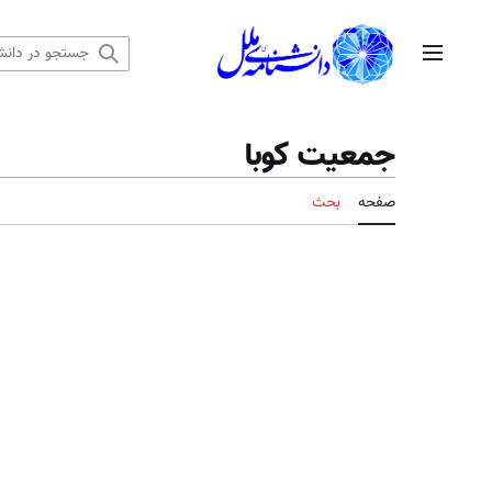
رش
ه
منوی اصلی
حتوا
جمعیت کوبا
صفحه
بحث