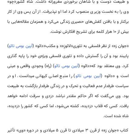
و طبیعت دوست و با شاهان برخوردی مغرورانه داشت. شاه کشور«چو»
وی را به نخست وزیری منصوب کرد اما او نپذیرفت. از آن پس وی از کار
برکنار و با بافتن کفش­‌های حصیری زندگی می‌کرد و همزمان مقاله‌­هایی با
بیش از 10 هزار کلمه برای تشریح افکارش نوشت.
«جوان زه» از نظر فلسفی به تئوری«لائو­زِه» و مکتب«دائو» (
آیین بومی تائو
)
پایبند بود و آن را گسترش داده و تئوری فلسفی ویژه­‌ی خود را پایه گذاری
کرد. وی معتقد بود که«دائو» (
آیین بومی تائو
) (راه) وجودی واقعی و عینی
است و «دائو» (
آیین بومی تائو
) را منبع اصلی کیهانی می­دانست. او در
سیاست طرفدار عدم فعالیت و تحرک و در زندگی طرفدار بازگشت به طبیعت
بود. وی می‌گفت که اگر حاکم مقتدر نباشد دزدی و سرقت ادامه خواهد
یافت. کسی که قلاب دزدیده، کشته می‌شود، اما کسی که کشور را دزدیده،
شاه شده است.
کتاب «جوان زه» از قرن 3 میلادی تا قرن 5 میلادی و در دوره «وی» تأثیر