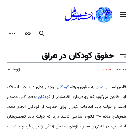
رش
ه
منوی اصلی
حتوا
جستجو
ظاهر
ابزارها
حقوق کودکان در عراق
تغییر وضعیت فهرست محتویات
صفحه
بحث
ابزارها
قانون اساسی
عراق
به حقوق و رفاه
کودکان
توجه ویژه‌ای دارد. در ماده 29،
این قانون می‌گوید که بهره‌برداری اقتصادی از
کودکان
به‌طور کلی ممنوع
است و دولت باید اقدامات لازم را برای حمایت از کودکان انجام دهد.
همچنین ماده 30 قانون اساسی تاکید دارد که دولت باید تضمین‌های
اجتماعی، بهداشتی و سایر نیازهای اساسی زندگی را برای فرد و
خانواده
،