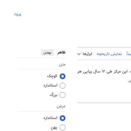
ورود
ظاهر
نهفتن
دأ
نمایش تاریخچه
ابزارها
متن
حلقه هنری رویال کالج (The Royal College Art Circle)، با هزار نفرعضو یکی از بزرگترین باشگاه ‌های هنری است. این مرکز طی 12 سال پیاپی هر
کوچک
.
استاندارد
بزرگ
عرض
استاندارد
پهن