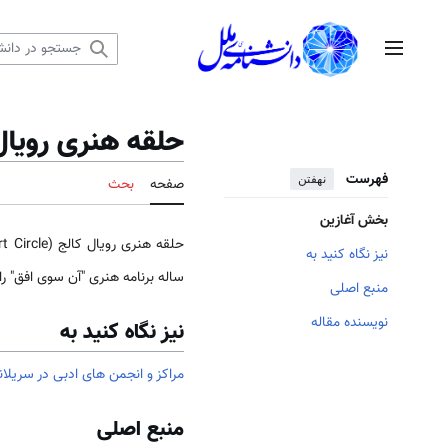
رش
ه
منوی اصلی
حتوا
حلقه هنری رویال
فهرست
نهفتن
صفحه
بحث
بخش آغازین
نیز نگاه کنید به
ساله برنامه هنری "آن سوی افق" را 
منبع اصلی
نویسنده مقاله
نیز نگاه کنید به
مراکز و انجمن های ادبی در سریلان
منبع اصلی