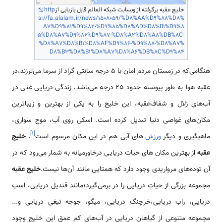
خلیج عقبه برگرفته از وبسایت شبکه العالم قابل بازیابی از
http
s://fa.alalam.ir/news/1508059/%D8%AA%D9%88%D8%
A7%D9%81%D9%82-%D9%85%D8%AD%D8%B1%D9%8
5%D8%A7%D9%86%D9%87-%D8%A2%D8%A8%DB%8C-
%D8%A7%D8%B1%D8%AF%D9%86-%D9%88-%D8%A7%
D8%B3%D8%B1%D8%A7%D8%A6%DB%8C%D9%84
هنگامی‌که در زمستان مردم امان با 5 درجه سانتی گراد از سرما می‌لرزند،در
عقبه هوا به طور پیوسته حدود 25 درجه می‌باشد. زندگی دریایی غنی در
آب‌های زلال و شفاف‌عقبه، این خلیج را به یکی از بهترین و زیباترین
مکان‌های غواصی دنیا تبدیل کرده است. اسکی روی آب، موج سواری،
]
۱
[
ماهیگیری و دیگر
ورزش
های آبی هم در این مکان مرسوم است
.
خلیج
عقبه
از بهترین مكان های حیات دریایی درخاورمیانه به شمار می‌رود كه در
آن توده‌های مرواریدی وجود دارد كه همتایی مانند آن‌ها نیست.
خلیج عقبه
مجموعه بزرگی از حیات دریایی را در برمی‌گیرد؛مانند قندیل دریایی، اسب
دریایی، راب دریایی،خرچنگ دریایی، میگو، جوجه تیغی دریایی و...
مجموعه متنوعی از گیاهان دریایی در آب‌های كم عمق این خلیج وجود