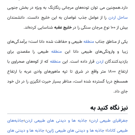
دارد.همچنین می توان توده‌های مرجانی رنگارنگ به ویژه در بخش جنوبی
ساحل
اردن
را از عوامل جذب غواصان به این خلیج دانست. دانشمندان
بیش از 100 نوع مرجان سنگی را در
خلیج عقبه
شناسایی كرده‌اند.
یكی از مناطق جذاب
منطقه
طبیعی و حفاظت شده دانا است؛ برآمدگی‌های
زیبا و وارونگی‌های طبیعی دانا این
منطقه
طبیعی را مقصدی برای
بازدیدكنندگان
اردن
قرار داده است. این
منطقه
كه از كوه‌های صحراوی با
ارتفاع 1800 متر واقع در شرق تا تپه ماهورهای وادی عربه با ارتفاع
همسطح دریا گسترده شده است، مناظر بسیار حیرت انگیزی را در دل خود
جای داد.
نیز نگاه کنید به
جغرافیای طبیعی اردن
؛
جاذبه ها و دیدنی های طبیعی اردن
؛
جاذبه‌های
طبيعی کانادا
؛
جاذبه ها و دیدنی های طبیعی ژاپن
؛
جاذبه ها و دیدنی های