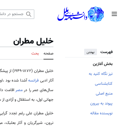
رش
ه
منوی اصلی
حتوا
خلیل مطران
فهرست
نهفتن
صفحه
بحث
بخش آغازین
خلیل مطران (
نیز نگاه کنید به
آثار ادبی
فرانسه
آشنا شده بود ،اول
کتابشناسی
سال‌های عمر را در
مصر
اقامت داش
منبع اصلی
جهانی اول، به استقلال و آزادی از 
پیوند به بیرون
خلیل مطران علی‌ رغم تجدد گرایی
نویسنده مقاله
نرون، شیرگریان و آثار بعلبک، 