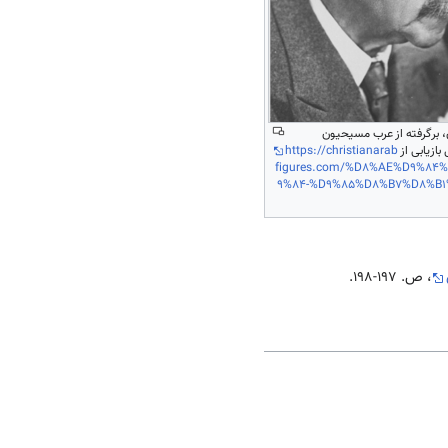
 برگرفته از عرب مسیحیون
بازیابی از
https://christianarab
figures.com/%D8%AE%D9%84
9%84-%D9%85%D8%B7%D8%B
، ص. 197-198.