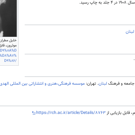
اپ رسید.
لبنان
خليل مطران،
موثرون، قابل 
%D9%8A%D
1%D8%A7%
D9%86/
لبنان
. تهران:
موسسه فرهنگی،هنری و انتشاراتی بین المللی الهدی
 قابل بازیابی از
https://rch.ac.ir/article/Details/8763