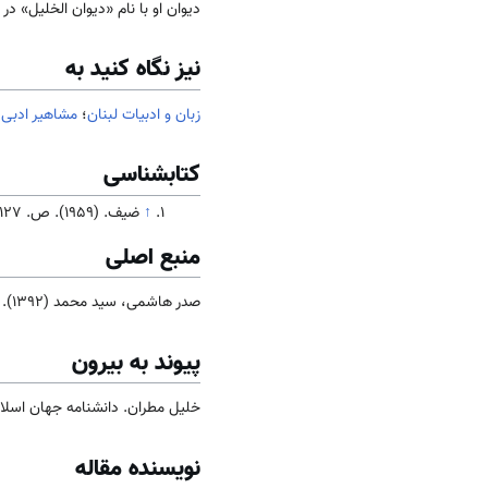
دیوان او با نام «دیوان الخلیل» در سال 1908 در 4 جلد به چ
نیز نگاه کنید به
زبان و ادبیات لبنان
؛
مشاهیر ادبی 
کتابشناسی
↑
ضیف. (1959). ص. 127.
منبع اصلی
صدر هاشمی، سید محمد (1392). جامعه و فرهنگ
پیوند به بیرون
خلیل مطران. دانشنامه جهان اسلام،
نویسنده مقاله