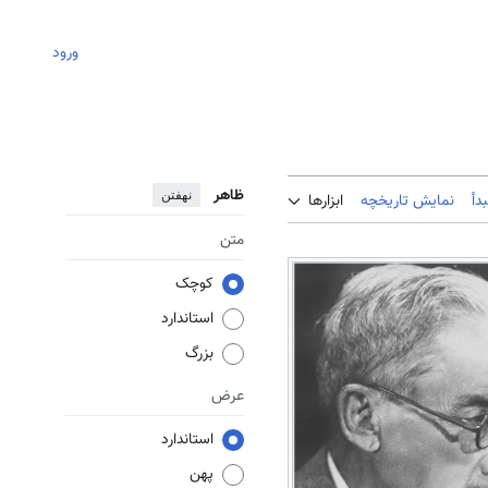
ورود
ظاهر
نهفتن
دأ
نمایش تاریخچه
ابزارها
متن
کوچک
استاندارد
بزرگ
عرض
استاندارد
پهن