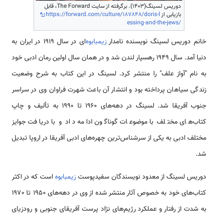
دوریس لسینگ(1403). برگرفته از سایت The Forward، قابل
بازیابی از
https://forward.com/culture/187848/doris-l
essing-and-the-jews/
خانم دوریس لسینگ نویسنده نامدار
زیمبابوه
‌ای در سال 1919 در ایران به
دنیا آمد. سال 1949 رهسپار لندن شد و در همان سال اولین رمان ادبی خود
به نام "آواز علف" را منتشر کرد. لسینگ در این کتاب به شرح وضعیت
زندگی سیاهان پرداخته بود و انتشار آن باعث شهرت فراوان وی در سراسر
جنوب آفریقا شد. لسینگ در دهه‌های 1960 تا 1990 به تألیف و چاپ
کتاب‌های مختلف با موضوعات گوناگون ادامه داد و با دریافت جوایز
مختلف ادبی به یکی از سرشناس‌ترین چهره‌های ادبی آفریقا در اروپا تبدیل
شد.
دوریس لسینگ از معدود نویسندگان سفیدپوست
زیمبابوه
است که در اکثر
کتاب‌های خود به خصوص آثار منتشر شده از وی در دهه‌های 1950 تا 1970
به شدت از رفتار و عملکرد رژیم‌های نژاد پرست آفریقای جنوبی و رودزیای