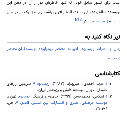
است برای کشور سابق خود، که تنها خاطره‌ای دور از آن در ذهن این
نویسنده سالخورده باقی مانده، افتخار آفرین باشد. وی تنها یک بار در سال
]
۲
[
]
۱
[
1990 به
زیمبابوه
سفر کرد
.
نیز نگاه کنید به
زبان و ادبیات زیمبابوه
؛
ادبیات معاصر زیمبابوه
؛
نویسندگان معاصر
زیمبابوه
کتابشناسی
↑
عرب احمدی، امیربهرام (1382).
زیمبابوه
سرزمین رازهای
جاودان. تهران: توسعه دانش و پژوهش ایران.
↑
ایپکچی، محمدحسن (1399). جامعه و فرهنگ
زیمبابوه
. تهران:
موسسه فرهنگی، هنری و انتشارات بین المللی الهدی
. ص.
176-177.