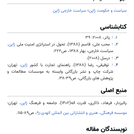
سیاست و حکومت ژاپن
؛
سیاست خارجی ژاپن
کتابشناسی
↑
پاتر، 2008: 39
↑
محب علی، قاسم (۱۳۸۸). تحول در استراتژی امنیت ملی
ژاپن
.
سیاست خارجی، بهار ۱۳۸۸، ص۲۲۲.
↑
درسل (2008).
↑
توفیقی، رضا (۱۳۸۸). راهنمای تجارت با کشور
ژاپن
. تهران:
شرکت چاپ و نشر بازرگانی وابسته به موسسات مطالعات و
پژوهش های بازرگانی، ص۳۹-۳۸.
منبع اصلی
پالیزدار، فرهاد، ذاکری، قدرت اله(1402). جامعه و فرهنگ
ژاپن
. تهران:
موسسه فرهنگی، هنری و انتشاراتی بین المللی الهدی
، ص89-115.
نویسندگان مقاله