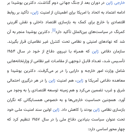
خارجی ژاپن
در دوران بعد از جنگ جهانی دوم گذاشت. دکترین یوشیدا بر
ادامه اعتماد به اتحاد با امریکا برای اطمینان از امنیت
ژاپن
، تأکید بر روابط
اقتصادی با خارج برای کمک به بازسازی اقتصاد داخلی و نقش آفرینی
]
۱
[
کمرنگ در سیاست‌های بین‌الملل تأکید دارد
. دکترین یوشیدا منجر به آن
شد که نهادهای امنیتی و نظامی تحت کنتـرل غیـر نظامیـان قـرار بگیرنـد.
سازمان دفاعی
ژاپن
که همـراه بـا نیـروی دفـاع از خـود در سـال ۱۹۵۴
تأســیس شــد، تعــداد قابــل تــوجهی از مقامــات غیر نظامی از وزارتخانه‌هایی
شامل وزارت امور خارجـه و دارایی را در بر می‌گرفـت. دکترین یوشیدا و
معاهـده دفـاعی آمریکـا و
ژاپن
، هم امنیت
ژاپن
را در هر درگیری احتمالی
شرق و غـرب تضمین می‌کرد و هم زمینه توسعه اقتصـادی را به وجود می
آورد. همچنین حساسیت خارجی‌ها و به خصوص همسـایگانی که نگران
بازسازی نظامی
ژاپن
بودند را کاهش داد.
ژاپن
اولین سند امنیـت ملـی خود
تحت عنوان سیاست بنیادین دفـاع ملی را در سال ۱۹۵۷ تنظیم کرد که
چهار محور اساسی دارد: