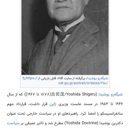
شیگه‌رو یوشیدا
، برگرفته از سایت ndl، قابل بازیابی از
https://
ndl.go.jp/portrait/e/datas/350/
شیگه‌رو یوشیدا
(吉田茂/Yoshida Shigeru(1878 تا 1967)) که از سال
۱۹۴۶ تا ۱۹۵۴ در مسند نخست وزیری
ژاپن
قرار داشت، قرارداد مهم
سانفرانسیسکو را امضا کرد. راهبردهای او در سیاست خارجی تحت عنوان
دکترین یوشیدا (Yoshida Doctrine) مطرح شد و تاثیر عمیقی بر
سیاست