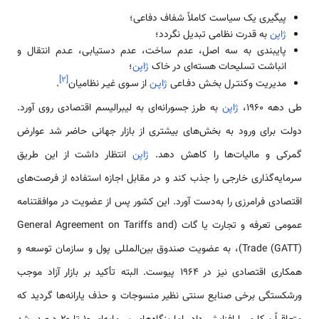
پیگیری یک سیاست کاملاً شفاف دفاعی؛
ژاپن
به قدرت نظامی تبدیل نگردد؛
پایبندی به سه اصل، عدم ساخت، عدم دستیابی، عـدم انتقال و
انباشت تسلیحات هسته‌ای در خاک
ژاپن
؛
]
۲
[
مدیریت وکنتـرل بخـش دفـاعی
ژاپـن
از سـوی غیـر نظامیان
.
طی دهه ۱۹۶۰،
ژاپن
به طرز جسورانه‌ای به لیبرالیسم اقتصادی روی آورد.
دولت برای ورود به بخش‌های بیشتری از بازار جهانی حاضر شد عوارض
گمرکی و مالیات‌ها را کاهش دهد.
ژاپن
انتظار داشت از این طریق
سرمایه‌گذاری خارجی را جذب کند و در مقابل اجازه استفاده از فرصت‌های
اقتصادی فرامرزی را به‌دست آورد. این کشور پس از عضویت در موافقتنامه
عمومی تعرفه و تجارت یا گات (General Agreement on Tariffs and
Trade (GATT))، به عضویت صندوق بین‌المللی پول و سازمان توسعه و
همکاری اقتصادی نیز در ۱۹۶۴ پیوست. البته تأکید بر بازار آزاد موجب
ورشکستگی برخی صنایع سنتی نظیر منسوجات و حذف یارانه‌ها گردید که