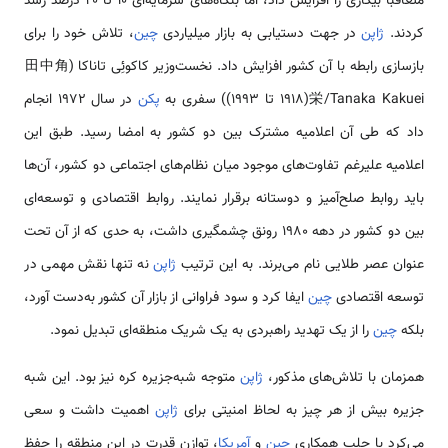
متعاقباً بیکاری را افزایش داد، اما بنگاه‌های سرمایه‌ای ۱۰ تا ۲۰ درصد رشد
کردند.
ژاپن
در جهت دستیابی به بازار میلیاردی
چین
، تلاش خود را برای
بازسازی رابطه با آن کشور افزایش داد. نخست‌وزیر کاکوئِی تاناکا (田中角
栄/Tanaka Kakuei(1918 تا 1993)) سفری به
پکن
در سال ۱۹۷۲ انجام
داد که طی آن اعلامیه مشترک بین دو کشور به امضا رسید. طبق این
اعلامیه علیرغم تفاوت‌های موجود میان نظام‌های اجتماعی دو کشور، آن‌ها
باید روابط صلح‌آمیز و دوستانه برقرار نمایند. روابط اقتصادی و توسعه‌ای
بین دو کشور در دهه ۱۹۸۰ رونق چشمگیری داشت، به حدی که از آن تحت
عنوان عصر طلایی نام می‌برند. به ‌این ‌ترتیب
ژاپن
نه ‌تنها نقش مهمی در
توسعه اقتصادی
چین
ایفا کرد و سود فراوانی از بازار آن کشور به‌دست آورد،
بلکه
چین
را از یک تهدید راهبردی به یک شریک منطقه‌ای تبدیل نمود.
همزمان با تلاش‌های مذکور،
ژاپن
متوجه شبه‌جزیره کره نیز بود. این شبه
‌جزیره بیش از هر چیز به لحاظ امنیتی برای
ژاپن
اهمیت داشت و سعی
می‌کرد با جلب همکاری
چین
و
آمریکا
، توازن قدرت در این منطقه را حفظ