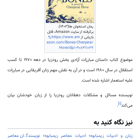
رمان استخوان ها(1403).
برکرفته از سایت Amazon، قابل
بازیابی از
https://www.am
azon.com/Bones-Chenjerai-
Hove/dp/0908311036
موضوع کتاب داستان مبارزات آزادی بخش رودزیا در دهه 1970 تا کسب
استقلال در سال 1980 است و در آن به نقش مهم زنان آفریقایی در مبارزات
علیه استعمار اشاره شده است.
نویسنده مسائل و مشکلات دهقانان رودزیا را از زبان خودشان بیان
]
۱
[
می‌کند
.
نیز نگاه کنید به
زبان و ادبیات زیمبابوه
؛
ادبیات معاصر زیمبابوه
؛
نویسندگان معاصر