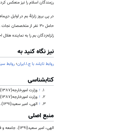
رزمندگان اسلام را نیز منعکس کرده‌ا
در پی بروز زلزلهٔ بم در اوایل دی‌ماه ۱۳۸۲، دول
حامل ۳۰ نفر از متخصصان نجات و تکنسین‌های پزشکی، به‌همراه اقلام کمکی به کشور اعزام می‌کند
زلزله‌زدگان بم را به نماینده هلال 
نیز نگاه کنید به
روابط تایلند با ج.ا.ایران
؛
روابط سیا
کتابشناسی
↑
وزارت امورخارجه(1387).
↑
وزارت امورخارجه(1387).
↑
الهی، امیر سعید(1391). جامعه و فرهنگ
منبع اصلی
الهی، امیر سعید(1391). جامعه و فرهنگ