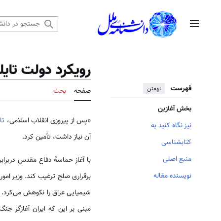
رش
ه
منوی اصلی
حتوا
رویکرد دولت تای
فهرست
نهفتن
صفحه
بحث
بخش آغازین
«پس از پیروزی انقلاب اسلامی،
تا
نیز نگاه کنید به
آن نیاز داشت، تأمین کرد.
کتابشناسی
منبع اصلی
با آغاز حماسهٔ دفاع مقدس دربرابر
نویسنده مقاله
برقراری صلح ترغیب کند. وزیر امور
شیمیایی عراق را نکوهش می‌کرد. و
مبنی بر این که ایران آغازگر جنگ