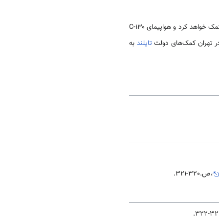
اعلام کرد که به زلزله‌زدگان استان کرمان مبلغ ۳۵۰ هزار دلار کمک خواهد کرد و هواپیمای ۱۳۰-C
 تهران کمک‌های دولت
تایلند
به
،ص.320-321.