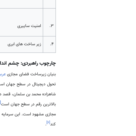
3.
امنیت سایبری
4.
زیر ساخت های ابری
چارچوب راهبردی: چشم انداز 2030 و تحول دیجیت
بنیان زیرساخت فضای مجازی
عرب
تحول دیجیتال در سطح جهان اس
۵
[
بالاترین رقم در سطح جهان است
مجازی مشهود است. این سرمایه گذ
]
۶
[
کند
.