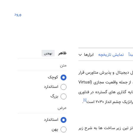
ورود
ظاهر
نهفتن
دأ
نمایش تاریخچه
ابزارها
متن
 دیجیتال و پذیرش متاورس قرار
کوچک
داده است. طرح بلندپروازانه چشم انداز 2030 پادشاهی، سرمایه گذاری های بی سابقه ای را در فناوری های نوظهور، از جمله واقعیت مجازی (Virtual
استاندارد
یه گذاری های گسترده در فناوری
بزرگ
]
۱
[
شم انداز ۲۰۳۰ است
.
عرض
استاندارد
ز تین زیر ساخت ها به شرح زیر
پهن