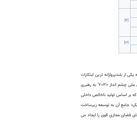
]
۴
[
]
۳
[
ت که نشان دهنده یکی از بلندپروازانه ترین ابتکارات
از طریق استراتژی ملی خود با عنوان "برنامه تحول ملی چشم انداز 2030" به رهبری
یه گذاری کند، رقمی که بر اساس تولید ناخالص داخلی
یکرد جامع آن به توسعه زیرساخت
ای فضای مجازی قوی را ایجاد می