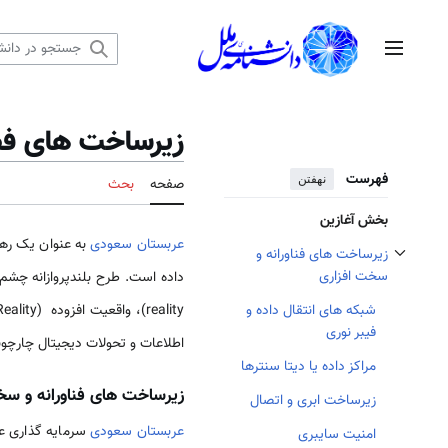
رش
ه
منوی اصلی
حتوا
زیرساخت های فض
فهرست
نهفتن
صفحه
بحث
بخش آغازین
عربستان سعودی
به عنوان یک رهب
زیرساخت های فناورانه و
تغییر وضعیت زیربخش‌های زیرساخت های فناورانه و سخت افزاری
سخت افزاری
reality)، واقعیت افزوده (Augmented Reality) و پلتفرم های متاورس، ارائه کرده است.
شبکه های انتقال داده و
فیبر نوری
اطلاعات و تحولات دیجیتال چارچوبی 
مراکز داده یا دیتا سنترها
زیرساخت های فناورانه و سخ
زیرساخت ابری و اتصال
عربستان سعودی
سرمایه گذاری عظ
امنیت سایبری