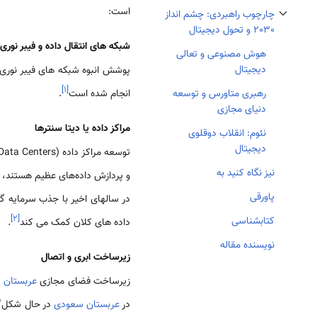
است:
چارچوب راهبردی: چشم انداز
تغییر وضعیت زیربخش‌های چارچوب راهبردی: چشم انداز 2030 و تحول دیجیتال
2030 و تحول دیجیتال
شبکه های انتقال داده و فیبر نوری
هوش مصنوعی و تعالی
دیجیتال
]
۱
[
انجام شده است
.
رهبری متاورس و توسعه
دنیای مجازی
مراکز داده یا دیتا سنترها
نئوم: انقلاب دوقلوی
دیجیتال
نیز نگاه کنید به
و پردازش داده‌های عظیم هستند، ز
پاورقی
در سالهای اخیر با جذب سرمایه 
]
۲
[
کتابشناسی
داده های کلان کمک می کند
.
نویسنده مقاله
زیرساخت ابری و اتصال
زیرساخت فضای مجازی
عربستان 
در
عربستان سعودی
در حال شکل‌گی