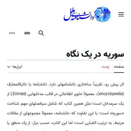
رش
ه
منوی اصلی
حتوا
جستجو
ظاهر
ابزارها
سوریه در یک نگاه
صفحه
بحث
ابزارها
اثر پیش رو، تقریباً ساختاری دانش­نامه­ای دارد. دانش­نامه یا دائرةالمعارف
(
encyclopedia
)، معمولاً حاوی اطلاعاتی در قالب مدخل­هایی (
Entries
) از
یک سرمدخل است؛ مثل همین کتاب که شامل سرفصل­های مهم شناخت
«سوریه» است؛ با این تفاوت که دانش­نامه، معمولاً مجموعه­ای از مقالات
مرتبط، به ترتیب الفبایی است؛ اما این کتاب، حسب نیاز، از یک منطق یا