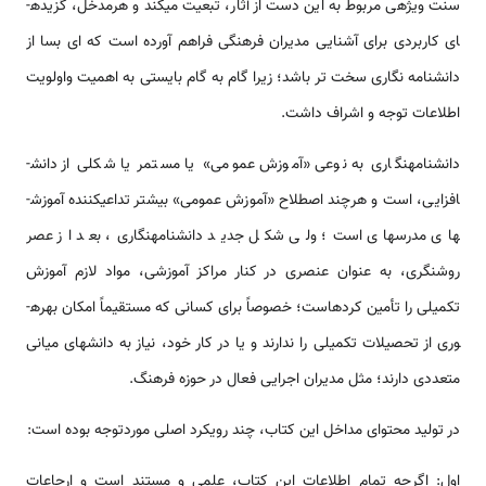
سنت ویژه­ی مربوط به این دست از آثار، تبعیت می­کند و هرمدخل، گزیده­
ای کاربردی برای آشنایی مدیران فرهنگی فراهم آورده است که ای بسا از
دانش­نامه نگاری سخت تر باشد؛ زیرا گام به گام بایستی به اهمیت واولویت
اطلاعات توجه و اشراف داشت.
دانش­نامه­نگاری به نوعی «آموزش عمومی» یا مستمر یا شکلی از دانش­
افزایی، است و هرچند اصطلاح «آموزش عمومی» بیشتر تداعی­کننده آموزش­
های مدرسه­ای است؛ ولی شکل جدید دانش­نامه­نگاری، بعد از عصر
روشنگری، به عنوان عنصری در کنار مراکز آموزشی، مواد لازم آموزش
تکمیلی را تأمین کرده­است؛ خصوصاً برای کسانی که مستقیماً امکان بهره­
وری از تحصیلات تکمیلی را ندارند و یا در کار خود، نیاز به دانش­های میانی
متعددی دارند؛ مثل مدیران اجرایی فعال در حوزه فرهنگ.
در تولید محتوای مداخل این کتاب، چند رویکرد اصلی موردتوجه بوده­ است:
اول: اگرچه تمام اطلاعات این کتاب، علمی و مستند است و ارجاعات