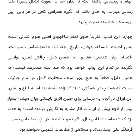
ابهام و پیچیدگی باشد؛ البته نه بدان حد که صورت ابتذال بگیرد؛ بلکه
رسایی عبارات، به حدی باشد که انگیزه همراهی کافی در هر بابی، بین
نویسنده و خوانننده صورت پذیرد.
چهارم: این کتاب، تقریباً حاوی تمام شاخه­های اصلی علوم انسانی است؛
یعنی ادبیات، فلسفه، عرفان، تاریخ، جغرافیا، جامعه­شناسی، سیاست،
اقتصاد، روان شناسی، هنر و... به همین دلیل، چالش اصلی، توانایی
نگارنده در تمام این ابواب خواهد بود که صد البته صددرصد نیست؛ به
همین دلیل، قطعاً به هیچ روی، مدعا، موفقیت کامل در تمام جزئیات
نیست که همه چیز را همگانی دانند که زاده نشده­­اند؛ اما به قطع و یقین،
این اوراق در آنچه به درستی برای چنین اثری بایستی بیان می­شد- بسیار
بیش از آنچه پیش از این، در آثار مشابه به نگارش درآمده است- به هدف
نزدیک شده است؛ با این حال، نگارنده و خواننده، در اول وصف این تمدن و
فرهنگ غنی ایستاده­اند و مستغنی از مطالعات تکمیلی نخواهند بود.