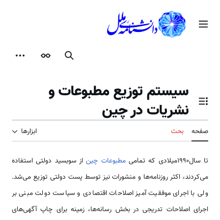
رش
ه
منوی اصلی
حتوا
جستجو
ظاهر
ابزارها
سیستم توزیع مطبوعات و
نشریات در چین
تغییر وضعیت فهرست محتویات
صفحه
بحث
ابزارها
تا سال1990میلادی که تمامی
مطبوعات چین
از سوبسید دولتی استفاده
می‌کردند، اکثر روزنامه‌ها و منشورات نیز توسط پست دولتی توزیع می‌شد.
ولی با اجرای موفقیت آمیز اصلاحات اقتصادی و سیاست دولت مبنی بر
اجرای اصلاحات تدریجی در بخش رسانه‌ها، زمینه برای چاپ آگهی­‌های