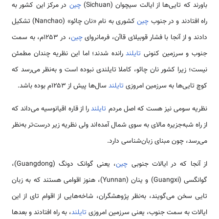
باورند که تایی‌ها از ایالت سیچوان (Sichuan)
چین
در مرکز این کشور به
راه افتادند و در جنوب
چین
کشوری به نام «نان چائو» (Nanchao) تشکیل
دادند و از آنجا با فشار قوبیلای قاآن، فرمانروای
چین
، در ۱۲۵۳م، به سمت
جنوب و سرزمین کنونی
تایلند
رانده‌ شدند؛ اما این نظریه چندان مطمئن
نیست؛ زیرا کشور نان چائو، کاملا تایلندی نبوده است و به‌نظر می‌رسد که
کوچ تایی‌ها به سرزمین امروزی
تایلند
سال‌ها پیش از ۱۲۵۳م بوده باشد.
نظریه سومی نیز هست که اصل مردم
تایلند
را از قاره اقیانوسیه می‌داند که
از راه شبه‌جزیره مالای به سوی شمال آمده‌اند ولی نظریه زیر درست‌تر به‌نظر
می‌رسد، چون مبنای زبان‌شناسی دارد.
از آنجا که در ایالات جنوبی
چین
، یعنی گوانک دونگ (Guangdong)،
گوانگسی (Guangxi) و ینان (Yunnan)، هنوز اقوامی هستند که به زبان
تایی سخن می‌گویند، به‌نظر پژوهشگران، شاخه‌هایی از اقوام تای از این
ایالات به سمت جنوب، یعنی سرزمین امروزی
تایلند
، به راه افتادند و بعدها