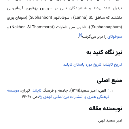
تبدیل شده بودند و شاهزادگان تایی بر سرزمین پهناوری فرمانروایی
داشتند که مناطق لانا (Lanna) ، سوفانافوم (Suphanbori) (سوفان بوری
(Suphannaphum))، ناخون سی تامارات (Nakhon Si Thammarat) و
]
۱
[
سوخوتای
را دربر می‌گرفت
.
نیز نگاه کنید به
تاریخ تایلند
؛
تاریخ دوره باستان تایلند
منبع اصلی
↑
الهی، امیر سعید(1391). جامعه و فرهنگ
تایلند
. تهران:
موسسه
فرهنگی هنری و انتشارات بین‌المللی الهدی
،ص.40-42.
نویسنده مقاله
امیر سعید الهی