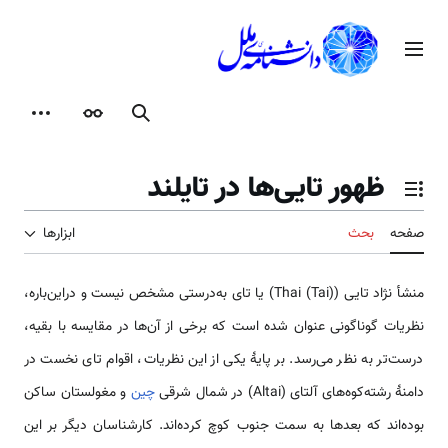
رش
ه
منوی اصلی
حتوا
جستجو
ظاهر
ابزارها
ظهور تایی‌ها در تایلند
تغییر وضعیت فهرست محتویات
صفحه
بحث
ابزارها
منشأ نژاد تایی (Thai (Tai)) یا تای به‌درستی مشخص نیست و دراین‌باره،
نظریات گوناگونی عنوان شده است که برخی از آن‌ها در مقایسه با بقیه،
درست‌تر به نظر می‌رسد. بر پایهٔ یکی از این نظریات، اقوام تای نخست در
دامنهٔ رشته‌کوه‌های آلتای (Altai) در شمال شرقی
چین
و مغولستان ساکن
بوده‌اند که بعدها به سمت جنوب کوچ کرده‌اند. کارشناسان دیگر بر این