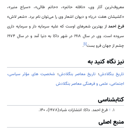
معروف‌ترین آثار وی، «نافله حاتم»، «حاتم طائی»، «سراج منیر»،
«کشیشان هفت دریا» و دیوان اشعار وی را می‌توان نام برد. «شعر لاش»
فرخ احمد
از بهترین شعرهای اوست که علیه سرمایه دار و سرمایه داری
سروده است. وی در سال 1918 در شهر داکا به دنیا آمد و در سال 1974
]
۱
[
چشم از جهان فرو بست
.
نیز نگاه کنید به
تاریخ بنگلادش
؛
تاريخ معاصر بنگلادش
؛
شخصیت های مؤثر سیاسی،
اجتماعی، علمی و فرهنگی معاصر بنگلادش
کتابشناسی
↑
فرخ احمد. داکا: انتشارات شباد(1978)، 140.
منبع اصلی