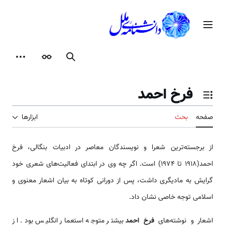
رش
ه
منوی اصلی
حتوا
جستجو
ظاهر
ابزارها
فرخ احمد
تغییر وضعیت فهرست محتویات
صفحه
بحث
ابزارها
از برجسته‌ترین شعرا و نویسندگان معاصر در ادبیات بنگالی، فرخ
احمد(1918 تا 1974) است. اگر چه وی در ابتدای فعالیت‌های شعری خود
گرایش به مادیگری داشت، پس از دورانی کوتاه به بیان اشعار معنوی و
اسلامی‌ توجه خاصی نشان داد.
اشعار و نوشته‌های
فرخ احمد
بیشتر متوجه استعمار انگلیس بود. از