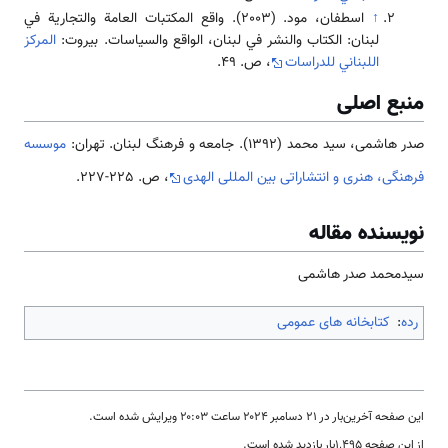
↑
اسطفان، مود. (2003). واقع المكتبات العامة والتجارية في
لبنان: الكتاب والنشر في لبنان، الواقع والسياسات. بیروت:
المركز
اللبناني للدراسات
، ص. ۴۹.
منبع اصلی
صدر هاشمی، سید محمد (1392). جامعه و فرهنگ لبنان. تهران:
موسسه
فرهنگی، هنری و انتشاراتی بین المللی الهدی
، ص. 225-227.
نویسنده مقاله
سیدمحمد صدر هاشمی
رده
:
کتابخانه های عمومی
این صفحه آخرین‌بار در ‏۲۱ دسامبر ۲۰۲۴ ساعت ‏۲۰:۰۳ ویرایش شده است.
از این صفحه ۱٬۴۹۵بار بازدید شده است.