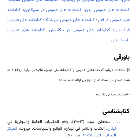
مالی
؛
كتابخانه های عمومی در زیمبابوه
؛
کتابخانه های عمومی اسپانیا
؛
کتابخانه های عمومی اردن
؛
كتابخانه های عمومی در سیرالئون
؛
كتابخانه
های عمومی در قطر
؛
كتابخانه های عمومی سریلانکا
؛
كتابخانه های عمومی
قزاقستان
؛
كتابخانه های عمومی در بنگلادش
؛
كتابخانه های عمومی
تاجیکستان
پاورقی
[i] اطلاعات درباره كتابخانه‌های عمومی و كتابخانه ملی لبنان، علاوه بر موارد ارجاع داده
شده درمتن، با استفاده از منبع زیر ارائه شده است:
- اطلاعات میدانی نگارنده
کتابشناسی
↑
اسطفان، مود. (2003). واقع المكتبات العامة والتجارية في
لبنان
: الكتاب والنشر في لبنان، الواقع والسياسات. بیروت:
المركز
اللبناني للدراسات
، ص. 50.