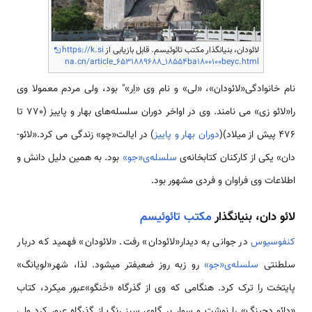
لائودان، بنیانگذار مکتب تائوئیسم. قابل بازیابی از
https://k.si
na.cn/article_6531889688_18554ba1800100beyc.html
نام خانوادگی«لائو­دان»، «لی» و نام وی «اِر»" بود، ولی مردم معمولا وی
را«لائو زی» می­ نامند. وی در اواخر دوران سلسله‌­های بهار و پاییز (770 تا
476 پیش از میلاد)(
دوران بهار و پاییز
) در ایالت«چو» زندگی می­ کرد.«لائو­
دان» یکی از کارکنان کتابخانه‌­ی
سلسله‌­ی­«جو»
بود. به همین دلیل دانش و
اطلاعات وی فراوان و فردی مشهور بود.
لائو دان، بنیانگذار
مکتب تائوئیسم
کنفوسیوس
در جوانی به دیدار«لائو­دان» رفت. «لائو­دان» فهمید که دربار
سلطنتی
سلسله‌­ی«جو»
رو زبه روز ضعیف­تر میشود. لذا، شهر«لو­یانگ»
پایتخت را ترک کرد. هنگامی که وی از گذرگاه «خَن­گو»عبور می­کرد، کتاب
«دائو دِجینگ» را نوشت و سوار بر گاوی سبز رنگ از گذرگاه عبور کرد ولی