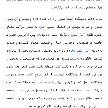
هرگز مشخص نشد که در کجا درگذشت.
کتاب «دائو دِجینگ» جمعا بیش از 5000 کلمه دارد و موضوع آن بسیار
متنوع و میراث مهمی در فرهنگ سنتی
چین
به­‌ شمار می‌آید. معنای
اصلی«دائو» (
آیین بومی تائو
) راه است. «لائو­دان» پس از بررسی تغییرات
حاصله در طبیعت و روابط بین انسان و طبیعت، معنای گسترده و جدیدی
به«دائو» (
آیین بومی تائو
) داد و «دائو دِجینگ» جالب­ترین بخش از اندیشه‌­ی
فلسفی «لائو­زی» به‌­شمار می­رود. وی معتقد بود که خوشبختی و بدبختی را
می­ توان جا به جا کرد و تغییر کمٌی می­تواند باعث تغییر کیفی هم بشود.
وی می­ گفت، از مشکلات نترسید، از کم شروع کنید. حتما می­توانید
مشکلات را حل کنید و کارهای بزرگی را انجام دهید. وی مخالف جنگ بود و
می‌گفت، بعد از جنگ قحطی ناشی از فقدان محصول فرا می­ رسد. اندیشه­‌ی
فلسفی «لائو دان» در تاریخ فلسفه­‌ی
چین
جایگاه مهمی دارد و اندیشه­‌ی
سیاسی وی در اندیشمندان بعد از او نیز تاثیرگذار بوده است.