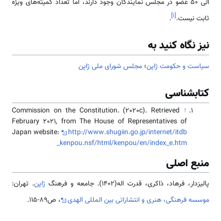
الی ۵۰ عضو در مجلس نمایندگان وجود دارند، اما تعداد کمیته‌های ویژه
]
۱
[
ثابت نیست.
.
نیز نگاه کنید به
سیاست و حکومت ژاپن
؛
مجلس شورای ملی ژاپن
کتابشناسی
Commission on the Constitution. (2020c). Retrieved
↑
February 2021, from The House of Representatives of
Japan website:
http://www.shugiin.go.jp/internet/itdb
_kenpou.nsf/html/kenpou/en/index_e.htm
منبع اصلی
پالیزدار، فرهاد، ذاکری، قدرت اله(1402). جامعه و فرهنگ
ژاپن
. تهران:
موسسه فرهنگی، هنری و انتشاراتی بین المللی الهدی
، ص89-115.