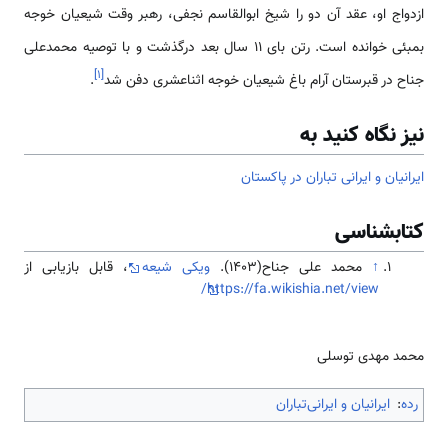
ازدواج او، عقد آن دو را شیخ ابوالقاسم نجفی، رهبر وقت شیعیان خوجه
بمبئی خوانده است. رتن بای ۱۱ سال بعد درگذشت و با توصیه محمدعلی
]
۱
[
جناح در قبرستان آرام باغ شیعیان خوجه اثناعشری دفن شد
.
نیز نگاه کنید به
ایرانیان و ایرانی تباران در پاکستان
کتابشناسی
↑
محمد علی جناح(1403).
ویکی شیعه
، قابل بازیابی از
https://fa.wikishia.net/view/
محمد مهدی توسلی
رده
:
ایرانیان و ایرانی‌تباران