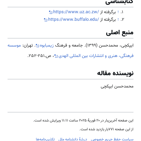
کتابشناسی
↑
برگرفته از
https://www.uz.ac.zw/
↑
برگرفته از
https://www.buffalo.edu/
منبع اصلی
ایپکچی، محمدحسن (1399). جامعه و فرهنگ
زیمبابوه
. تهران:
موسسه
فرهنگی، هنری و انتشارات بین المللی الهدی
، ص.251-252.
نویسنده مقاله
محمدحسن ایپکچی
این صفحه آخرین‌بار در ‏۲۰ فوریهٔ ۲۰۲۵ ساعت ‏۱۱:۱۱ ویرایش شده است.
از این صفحه ۷۷۱بار بازدید شده است.
سیاست حفظ حریم خصوصی
دربارهٔ دانشنامه ملل
تکذیب‌نامه‌ها