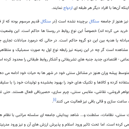
ینکه آن‌ها با افراد دیگر هر طبقه ای
ازدواج
نمایند.
یز هنوز از جامعه
سنگال
برچیده نشده است (در
سنگال
قدیم مرسوم بوده که از فر
رید می کرده اند) خصوصاً این نوع روابط در روستا ها حاکم است. این وضعیت 
بادله یا هدیه بین این دو گروه حاکم است. در حالی که درمورد مبادلات تجاری 
 مشاهده است گر چه در این زمینه نیز رابطه نوع اول به صورت سمبلیک و متظاهرا
تماعی - اقتصادی جدید جنبه های تشریفاتی و آشکار روابط طبقاتی را محدود کرده ا
 متوسط پیشه وران هنوز در مشاغل سنتی خود در شهر ها به حیات خود ادامه می د
فاده کرده و کالاها و تکنیک های خود را بهبود بخشیده و تولیدات خود را با سل
 جواهر فروشی، نقاشی، ملابس سنتی، چرم سازی، حصیربافی فعال هستند. حتی تعداد
]
۱
[
 ساعت سازی و قالی بافی نیز فعالیت می کنند
.
ت سنتی، نظامات، سلطنت و... شاهد پیدایش جامعه ای سلسله مراتبی با نظام های 
ده است. اما تحت تاثیر ورود اسلام و پذیرش ارزش های آن و نیز ورود مدرنیته و 