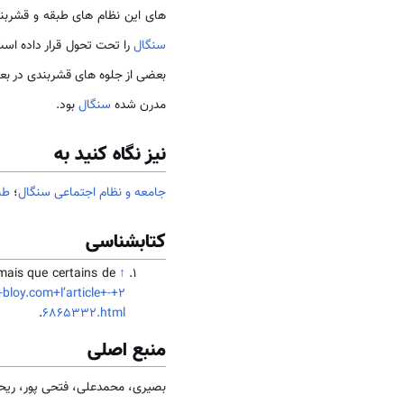
های این نظام های طبقه و قشربندی
سنگال
را تحت تحول قرار داده است
بعضی از جلوه های قشربندی در ب
مدرن شده
سنگال
بود.
نیز نگاه کنید به
جامعه و نظام اجتماعی سنگال
؛
طب
کتابشناسی
mais que certains de
↑
bloy.com+l’article+-+2
.
6865332.html
منبع اصلی
بصیری، محمدعلی، فتحی پور، ریحانه (1401). جامعه و