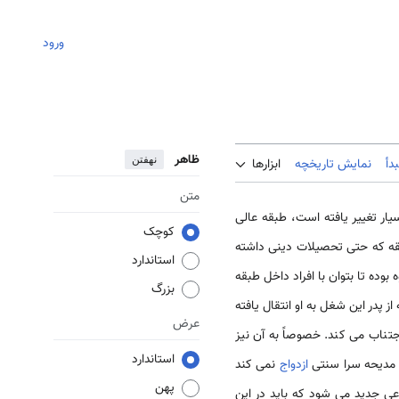
ورود
ظاهر
نهفتن
دأ
نمایش تاریخچه
ابزارها
متن
سیار تغییر یافته است، طبقه عالی
کوچک
قه که حتی تحصیلات دینی داشته
استاندارد
بوده تا بتوان با افراد داخل طبقه
بزرگ
 پدر این شغل به او انتقال یافته
عرض
تناب می کند. خصوصاً به آن نیز
استاندارد
ه مدیحه سرا سنتی
ازدواج
نمی کند
پهن
اعی جدید می شود که باید در این