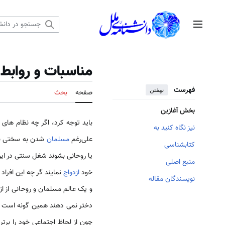
رش
ه
منوی اصلی
حتوا
مناسبات و روابط
فهرست
نهفتن
صفحه
بحث
بخش آغازین
باید توجه کرد، اگر چه نظام های
نیز نگاه کنید به
علی‌رغم
مسلمان
شدن به سختی با 
کتابشناسی
یا روحانی بشوند شغل سنتی در این ح
منبع اصلی
خود
ازدواج
نمایند گر چه این افراد
نویسندگان مقاله
و یک عالم مسلمان و روحانی از ا
دختر نمی دهند همین گونه است که 
چون از لحاظ اجتماعی خود را برتر