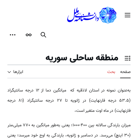
رش
ه
منوی اصلی
حتوا
جستجو
ظاهر
ابزارها
منطقه ساحلی سوریه
تغییر وضعیت فهرست محتویات
صفحه
بحث
ابزارها
به‌عنوان نمونه در استان لاذقیه که میانگین دما از 12 درجه سانتیگراد
(53.5 درجه فارنهایت) در ژانویه تا 27 درجه سانتیگراد (81 درجه
فارنهایت) در ماه اوت متغیر است،
میزان بارندگی سالانه بین 400-1000؛ یعنی به‌طور میانگین به 770 میلی‌متر
(30 اینچ) می‌رسد. در دسامبر و ژانویه، بارندگی به اوج خود می­رسد؛ یعنی