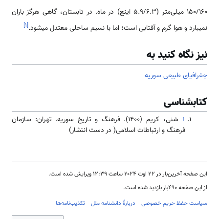
150/160 میلی‌متر (5.9/6.3 اینچ) در ماه. در تابستان، گاهی هرگز باران
]
۱
[
نمی­بارد و هوا گرم و آفتابی است؛ اما با نسیم ساحلی معتدل می­شود.
نیز نگاه کنید به
جغرافیای طبیعی سوریه
کتابشناسی
↑
شنی، کریم (۱۴۰۰). فرهنگ و تاریخ سوریه. تهران: سازمان
فرهنگ و ارتباطات اسلامی( در دست انتشار)
این صفحه آخرین‌بار در ‏۲۲ اوت ۲۰۲۴ ساعت ‏۱۲:۳۹ ویرایش شده است.
از این صفحه ۴۹۰بار بازدید شده است.
سیاست حفظ حریم خصوصی
دربارهٔ دانشنامه ملل
تکذیب‌نامه‌ها