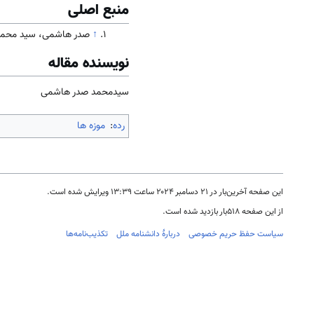
منبع اصلی
↑
صدر هاشمی، سید محمد (1330). جامعه و ف
نویسنده مقاله
سیدمحمد صدر هاشمی
رده
:
موزه ها
این صفحه آخرین‌بار در ‏۲۱ دسامبر ۲۰۲۴ ساعت ‏۱۳:۳۹ ویرایش شده است.
از این صفحه ۵۱۸بار بازدید شده است.
سیاست حفظ حریم خصوصی
دربارهٔ دانشنامه ملل
تکذیب‌نامه‌ها