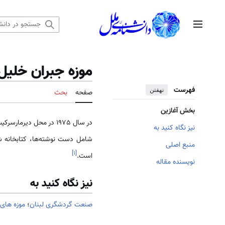
رش
ه
منوی اصلی
حتوا
موزه جبران خليل
فهرست
نهفتن
صفحه
بحث
بخش آغازین
در سال 1975 در محل دی
نیز نگاه کنید به
منبع اصلی
]
۱
[
است.
نویسنده مقاله
نیز نگاه کنید به
صنعت گردشگری لبنان
؛
موزه های 