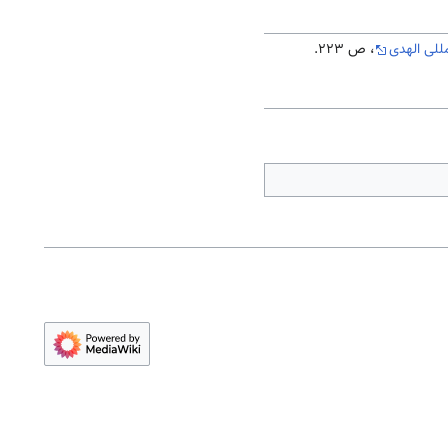
للی الهدی
، ص 223.