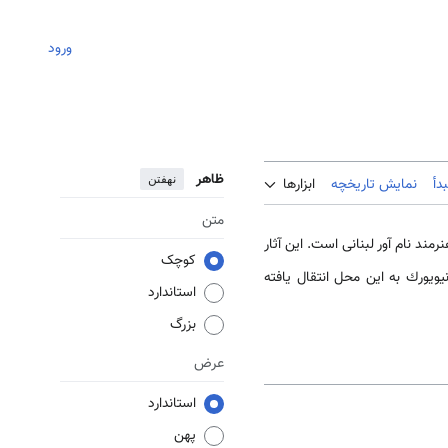
ورود
ظاهر
نهفتن
دأ
نمایش تاریخچه
ابزارها
متن
نرمند نام آور لبنانی است. این آثار
کوچک
ه از كارگاه هنری او در نیویورك به این محل انتقال یافته
استاندارد
بزرگ
عرض
استاندارد
پهن