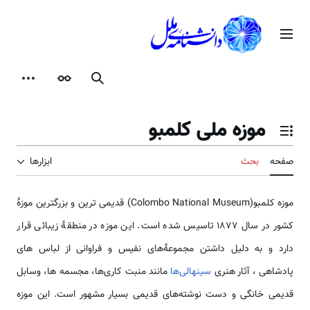
رش
ه
منوی اصلی
حتوا
جستجو
ظاهر
ابزارها
موزه ملی کلمبو
تغییر وضعیت فهرست محتویات
صفحه
بحث
ابزارها
موزه کلمبو(Colombo National Museum) قدیمی ترین و بزرگترین موزۀ
کشور در سال 1877 تاسیس شده است. این موزه در منطقۀ زیبائی قرار
دارد و به دلیل داشتن مجموعۀ‌های نفیس و فراوانی از لباس های
پادشاهی ، آثار هنری
سینهالی‌ها
مانند منبت کاری‌ها، مجسمه ها، وسابل
قدیمی خانگی و دست نوشته‌های قدیمی بسیار مشهور است. این موزه