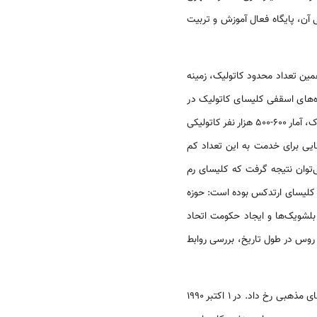
 آن، پایگاه فعال آموزش و تربیت
مین تعداد محدود کاتولیک، زمینه
زه‌های اسقفی کلیسای کاتولیک در
مورد اعتراض واقع شد. به عقیده دفتر پاتریاک، آمار 600-500 هزار نفر کاتولیکی
سایی برای خدمت به این تعداد کم
می‌توان نتیجه گرفت که کلیسای رم
کلیسای ارتدکس بوده است: حوزه
بلشویک‌ها و ایجاد حکومت اتحاد
روس در طول تاریخ، بررسی روابط
فقط در اواخر موجودیت اتحاد شوروی تحولات قابل توجهی در رژیم حقوقی کلیسای ارتدوکس روسی و سایر سازمان‌های مذهبی رخ داد. در 1 اکتبر 1990