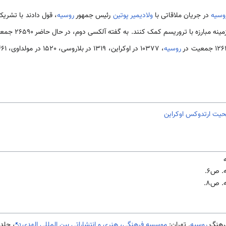
وسیه
در جریان ملاقاتی با
ولادیمیر پوتین
رئیس جمهور
روسیه
، قول دادند با تشری
زه با تروریسم کمک کنند. به گفته آلکسی دوم، در حال حاضر 26590 جمعیت کلیسایی به کلیسای ارتدوکس
روسیه
یت ارتدوکس اوکراین
 ص6.
 ص8.
روسیه
. تهران:
موسسه فرهنگی، هنری و انتشاراتی بین المللی الهدی
، جلد اول،