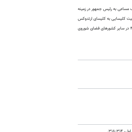
ک مساعی به رئیس جمهور در زمینه
، 10377 در اوکراین، 1319 در بلاروسی، 1520 در مولداوی، 461 در سایر کشورهای فضای شوروی
 314-318.