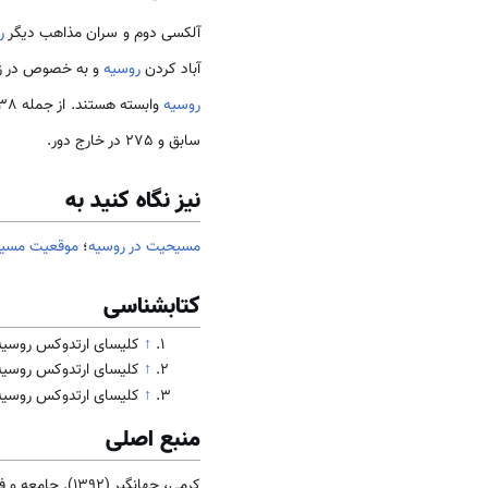
آلکسی دوم و سران مذاهب دیگر
ر
آباد کردن
روسیه
و به خصوص در زمینه مبار
روسیه
وابسته هستند. از جمله 12638 جمعیت در
سابق و 275 در خارج دور.
نیز نگاه کنید به
مسیحیت در روسیه
؛
موقعیت مسیح
کتابشناسی
↑
کلیسای ارتدوکس روسیه
↑
کلیسای ارتدوکس روسیه.
↑
کلیسای ارتدوکس روسیه.
منبع اصلی
کرمی، جهانگیر (1392). جامعه و فرهنگ