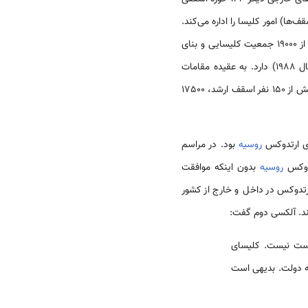
دارد.از سال 1990آلکسی دوم، پانزدهمین اسقف اعظم (پاتریک) در تاریخ کلیسا، همراه با ینود مقدس (هیأت رئیسه اسقف‌ها) امور کلیسا را اداره می‌‎کند.
123 حوزه اسقفی (جهت مقایسه در سال 1987 فقط 67 حوزه اسقفی وجود داشت)، بیش از 19000 جمعیت کلیسایی و بنای
کلیسایی (در سال 1988 فقط 6893 جمعیت کلیسایی وجود داشت)، حدود 480 دیر و صومعه (18 صومعه در سال 1988) دارد. به عقیده مقامات
تحت سرپرستی اسقف اعظم آلکسی دوم است. بیش از 150 نفر اسقف ارشد، 17500
روسیه
بود. در مراسم
تدوکس
روسیه
بدون اینکه موافقت
رتدوکس در داخل و خارج از کشور
د. آلکسی دوم گفت:
درست نیست. کلیسای
ه دولت. بدیهی است