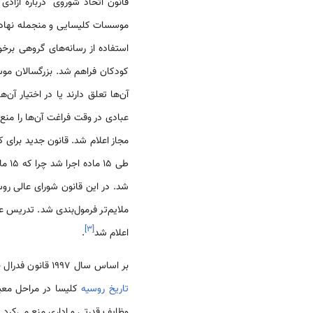
قانون اتحاد شوروی "درباره آز
موسسات کلیسایی و منجمله نهاد ا
استفاده از رسانه‌های گروهی برخ
کودکان فراهم شد. بزرگسالان موسس
آن‌ها تعلق دارند یا در اختیار آ
عبادی در وقت فراغت آن‌ها را منع 
طی 15 ماده اجرا شد چرا که 15 ماه بعد اتحاد شوروی از هم پاشید. یک ماه بعد از تصویب قانون شوروی، قانون فدراسیون
شد. در این قانون شورای عالی ر
ملایم‌تر فرمول‌بندی شد. تدریس 
]
۳
[
اعلام شد
.
بر اساس سال 1997 قانون فدرال جدید " آزادی وجدان و اتحادیه‌های مذهبی" قوانین مقدس مانع از شرکت روحانیون در امور اداری دولتی می‌شوند. در
تاریخ روسیه
کلیسا در مراحل معین
وظایف قدرتی و اداری منع می‌کر