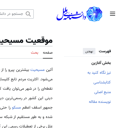
رش
ه
منوی اصلی
حتوا
موقعیت مسیحیت
فهرست
نهفتن
صفحه
بحث
بخش آغازین
آئین
مسیحیت
بیشترین پیرو را ا
نیز نگاه کنید به
می‌شود. اکثریت مردم تابع کلیس
کتابشناسی
نقطه‌ای را در شهر می‌توان یافت 
منبع اصلی
دینی این کشور در رسمی‌ترین دی
نویسنده مقاله
جمهور اسقف اعظم
مسکو
را حتی 
شده و به طور مستقیم از شبکه س
علل برخی از تعطیلات رسمی این ک