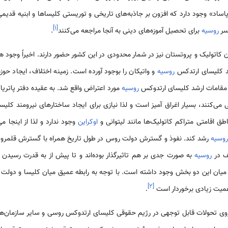
ساد» وجود دارد که افزون بر جاذبه‌های تاریخی و توریستی کلیساها و ابنیه قدیمی
]
۱
[
سر
روسیه
برای تحصیل آموزه‌های دینی به آنجا مراجعه می‌کنند
.
کاتولیک و پروتستان نیز در شمار محدودی در این کشور حضور دارند. اخیراً وجود ه
د کلیسای ارتدکس
روسیه
و واتیکان را بوجود آورده است. زمینه اختلاف، ایجاد حو
 مقامات ارشد کلیسای ارتدوکس
روسیه
می‌کنند، بسیار اغراق آمیز است و لذا نیازی برای ایجاد ساختارهای نیرومند کلی
طق اقامتی متراکم کاتولیک‌ها مانند لیتوانی و
اوکراین
وجود ندارد و لذا از اینجا 
وسیه
رشد کند. نفوذ و گسترش دولت روس در طول تاریخ همراه با گسترش قلمرو 
ف در
روسیه
به صورت جدی بر هم تاثیرگذار بوده‌اند و تا پیش از به قدرت رسیدن 
میان این دو بخش وجود داشته است. با توجه به رابطه عمیق میان کلیسا و دولت 
]
۲
[
 اهمیت زیادی برخوردار است
.