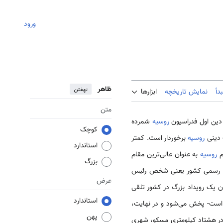
ورود
ظاهر
نهفتن
دأ
نمایش تاریخچه
ابزارها
متن
 دین اول فدراسیون
روسیه
شمرده
کوچک
 دینی
روسیه
برخوردار است. کمتر
استاندارد
م
روسیه
به عنوان عالی‌ترین مقام
بزرگ
مقام رسمی کشور یعنی شخص رئیس
عرض
ان یک رویداد بزرگ در کشور تلقی
استاندارد
 است- پخش می‌شود و در نهایت،
پهن
 در هشتاد کیلومتری مسکو، شهری