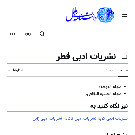
رش
ه
منوی اصلی
حتوا
جستجو
ظاهر
ابزارها
نشریات ادبی قطر
تغییر وضعیت فهرست محتویات
صفحه
بحث
ابزارها
مجله الدوحه؛
مجله الجسره الثقافی.
نیز نگاه کنید به
نشریات ادبی کوبا
؛
نشریات ادبی کانادا
؛
نشریات ادبی ژاپن