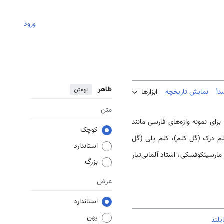
ورود
ظاهر
نهفتن
دأ
نمایش تاریخچه
ابزارها
متن
برای نمونه واژه‌های فارسی مانند
کوچک
کلم درک (گل کلم)، کلم پلی (گل
استاندارد
 مارسینکوفسکی، استاد آلمانی‌تبار
بزرگ
عرض
استاندارد
پهن
یلند