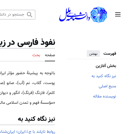
رش
ه
منوی اصلی
حتوا
نفوذ فارسی در زب
فهرست
نهفتن
صفحه
بحث
بخش آغازین
باتوجه به پیشینهٔ حضور مؤثر ایرا
نیز نگاه کنید به
پوست، گلاب، نم (آب)، صابو (صاب
منبع اصلی
کلم)، فارنگ (فرنگ)، انگور و دیوان
نویسنده مقاله
«مؤسسهٔ فهم و تمدن اسلامی مالزی
نیز نگاه کنید به
روابط تایلند با ج.ا.ایران؛
ایران‌شنا