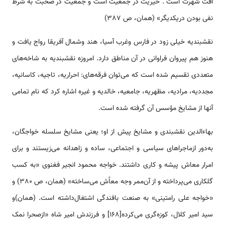
آفت شهرت است‌ ‌. خیریت‌ در جمعیت‌ است‌ و جمعیت‌ در صحبت‌ به‌ شرط
نفی‌ بودن‌ دریکدیگر» (همان، ص 387)
نقشبنديه خيلى زود در فارس وغرب آسيا، هند وشمال آفريقا رواج يافت و
هنوز هم پيروان فراوانى در آن مناطق دارد. امروزه نقشبنديه به شاخه‌هاى
متعددى تقسيم شده است که مى‌توان فرقه‌هاى‌: احراريه، تاجيه، کاسانيه،
مجدديه، مراديه، مظهريه، جامعيه، خالديه و غيره اشاره کرد که نام تمامى
آنها از مشايخ مؤسس آن گرفته شده است.
بهاءالدین‌ نقشبندی‌ و مشایخ‌ پیش‌ از او؛ یعنی مشایخ‌ سلسله‌ خواجگان‌،
به‌دور ازماجراهای‌ سیاسی‌ و اجتماعی‌، ساده‌ و زاهدانه‌ می‌زیستند و برای‌
امرار معاش‌ پیشه ‌و کاری‌ داشتند. خواجه‌ محمود انجیر فغنوی‌ «به‌ کسب‌
گلکاری‌ می‌پرداخته‌ و از آن‌ممر وجه‌ معاًش‌ می‌ساخته‌» (همان، ص 380) و
«خواجه‌ علی‌ رامتینی»‌ به‌ صنعت‌ بافندگی‌ اشتغال‌داشته‌ است‌. (همان)و
سید امیر کلال‌، کوزه‌گری‌ می‌کرده[168]‌ و فرزندش‌ امیر شاه‌ «ازصحرا نمک‌