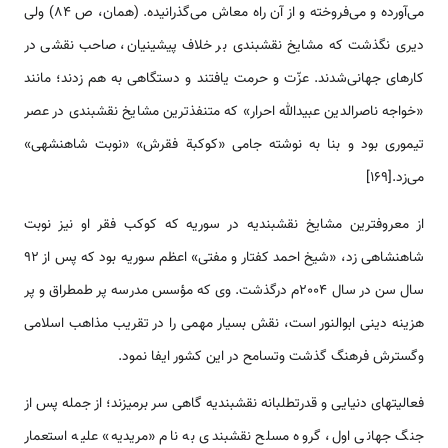
می‌آورده‌ و می‌فروخته‌ و از آن‌ راه‌ معاش‌ می‌گذرانیده‌. (همان، ص 84) ولی‌
دیری‌ نگذشت‌ که‌ مشایخ‌ نقشبندی‌ بر خلاف‌ پیشینیان‌، صاحب‌ نقشی در
کارهای‌ جهانی‌‌شدند. عزّت‌ و حرمت‌ یافتند و دستگاهی به هم زدند؛ مانند
«خواجه ‌ناصرالدین‌ عبیدالله‌ احرار» که‌ متنفذترین‌ مشایخ‌ نقشبندی‌ در عصر
تیموری‌ بود و بنا به‌ نوشته‌ جامی‌ «کوکبة‌ فقرش‌» «نوبت‌ شاهنشهی‌»
می‌زد.[169]
از معروفترين مشايخ نقشبنديه در سوريه که کوکب فقر او نیز نوبت
شاهنشاهی زد، «شيخ احمد کفتار و مفتى» اعظم سوريه بود که پس از 92
سال سن در سال 2004‌م درگذشت. وى که مؤسس مدرسه پر طمطراق و پر
هزینه دينى ابوالنور است، نقش بسيار مهمى را در تقريب مذاهب اسلامى
وگسترش فرهنگ گذشت وتسامح در اين کشور ايفا نمود.
فعالیت­های دنیایی و قدرت­طلبانه نقشبندیه گاهی سر برمی­زند؛ از جمله پس از
جنگ جهانى اول، گروه مسلح نقشبندی به نام «مريديه» عليه استعمار