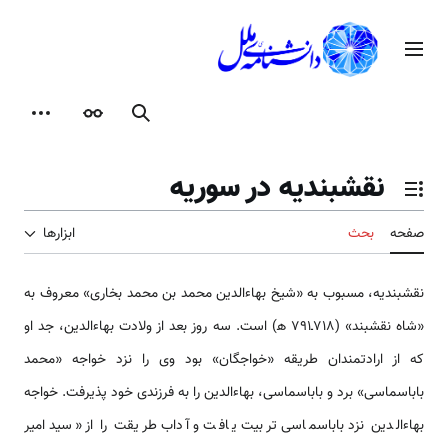
رش
ه
منوی اصلی
حتوا
جستجو
ظاهر
ابزارها
نقشبنديه در سوریه
تغییر وضعیت فهرست محتویات
صفحه
بحث
ابزارها
نقشبندیه، مسبوب به «شيخ بهاءالدين محمد بن محمد بخارى» معروف به
«شاه نقشبند» (718ـ791 ه‍) است. سه روز بعد از ولادت بهاءالدین، جد او
که از ارادتمندان طریقه «خواجگان» بود وی را نزد خواجه «محمد
باباسماسی» برد و باباسماسی، بهاءالدین را به فرزندی خود پذیرفت. خواجه
بهاءالدین نزد باباسماسی تربیت یافت و آداب طریقت را از «سید امیر