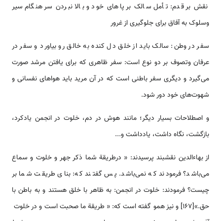
نقش بر قدم: تأمل سالک بر پاهاى خود و بالا نبردن سر هنگام سير
وسلوک به آفاق براى جلوگيرى از غرور
سفر در وطن: سالک بايد از خلق دل کنده به خالق رو بياورد و سفر در
عرفان وتصوف بر دو نوع است: سفر ظاهرى که براى يافتن مرشد صورت
مى‌گيرد و ديگرى سفر باطنى است که در آن مريد بايد هواهاى نفسانى و
شهوت‌هاى خود دور شود.
و اصطلاحات‌ بسیار دیگر؛ مانند هوش در دم، خلوت در انجمن يادکرد،
بازگشت، نگاه داشت، يادداشت و...
از بهاءالدین‌ نقشبند پرسیدند: « درطریقة‌ شما ذکر جهر و خلوت‌ و سماع‌
می‌باشد؟ فرمودند که‌ نمی‌باشد. پس‌ گفتند که: ‌بنای‌ طریقت‌ شما بر
چیست‌؟ فرمودند: خلوت‌ در انجمن:‌ به‌ ظاهر با خلق‌ هستند و به‌ باطن‌ با
حق‌.»[167] و نیز همو گفته‌ است‌ که‌: « طریقة ما صحبت‌ است‌ و در خلوت ‌