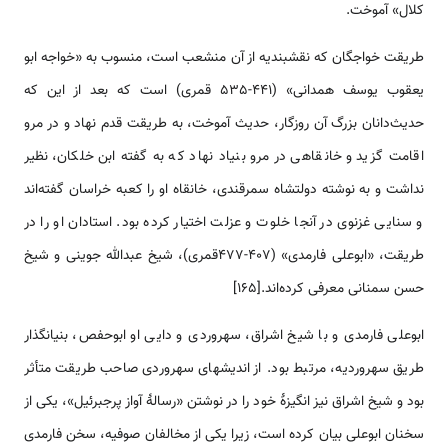
کلال» آموخت.
طریقت خواجگان که نقشبندیه از آن منشعب است، منسوب به «خواجه ابو
یعقوب یوسف همدانی» (441-535 قمری) است که بعد از این که
حدیث‌دانان بزرگ آن روزگار، حدیث آموخت، به طریقت قدم نهاد و در مرو
اقامت گزید و خانقاهی در مرو بنیاد نهاد که به گفته ابن خلکان، نظیر
نداشت و به نوشته دولتشاه سمرقندی، خانقاه او را کعبه خراسان گفته‌اند
و سنایی غزنوی در آنجا خلوت و عزلت اختیار کرده بود. استادان او را در
طریقت، «ابوعلی فارمدی» (407-477قمری)، شیخ عبدالله جوینی و شیخ
حسن سمنانی معرفی کرده‌اند.[165]
ابوعلی فارمدی و با شیخ اشراق، سهروردی و دایی او ابوحفص، بنیانگذار
طریق سهروردیه، مرتبط بود. از اندیشه­ای سهروردی صاحب طریقت متأثر
بود و شیخ اشراق نیز انگیزۀ خود را در نوشتن «رسالۀ آواز پرجبرئیل»، یکی از
سخنان ابوعلی بیان کرده است، زیرا یکی از مخالفان صوفیه، سخن فارمدی