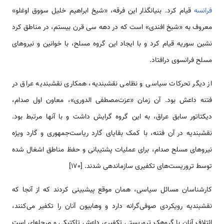
فرانسه
قيام کرد. بنيانگذار اين فرقه، «شيخ ابراهيم خليل سووق اوغلو»
معروف به «شيخ افندى» است که در دهه سى قرن بيستم، ‌در مناطق کرد
نشين سوريه قيام کرد و با ايجاد این گروه مسلح، با خوانين و نيروهاى
مسلح فرانسوى درافتاد.
از دیگر تحرکات سیاسی و نظامی نقشبندیه، همکاری نقشبندیه عراق در
فتنه داعش بود. آن زمان «عزت‌مصطفی الدوری»، معاون اول صدام،
دیکتاتور سابق عراق، به این گروه گرایش داشت و با آن­ها مرتبط بود.
نقشبندیه در آن فتنه، با کمک بقایای گارد ریاست‌جمهوری و گارد ویژه
نیروهای مسلح صدام، برای عملیات پشتیبانی و حفظ مناطق اشغال شده
توسط تروریست‌های تکفیری سازماندهی شدند. [170]
کارشناسان مسائل سیاسی، همان موقع پیش­بینی کردند که از آنجا که
نقشبندیه رویکردی صوفی‌گرانه دارد و وهابیون آنان را تکفیر می‌کنند،
ائتلاف آنان با گروهک تروریستی تکفیری داعش تاکتیکی و مرحله‌ای است