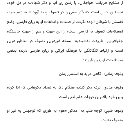
از مشايخ طریقت خواجگان، با رفتن زير آب و ذکر شهادت در دل خود،
نخستين کسى است که ذکر خفى را در تصوف پديد آورد تا به زعم خود،
نَفَسش با شيطان آلوده نگردد. از خدمات و ابداعات او به زبان فارسی، وضع
اصطلاحات تصوف به فارسی است؛ از این جهت و هم از جهت خاستگاه
جغرافیایی، طریقت نقشبندیه، نسخه غیرعربی تصوف در مناطق عربی
است و ارتباط تنگاتنگی با فرهنگ ایرانی و زبان فارسی دارند؛ بعضی
مصطلحات او بدین قرارند:
وقوف زمانى: آگاهى مريد به استمرار زمان
وقوف مددى: درک ذکر کننده هنگام ذکر به تعداد ذکرهايى که ادا کرده
واين خود بالاترين درجات علم لدنى است
وقوف قلبي: توجه قلب به مذکور «هو» به طورى که توجهش به غير او
منحرف نشود،