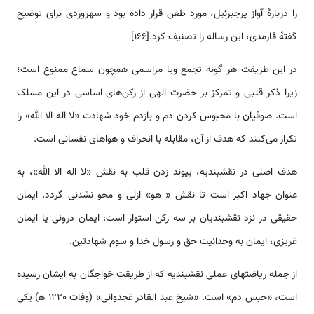
را دربارۀ آواز پرجبرئیل، مورد طعن قرار داده بود و سهروردی برای توضیح
گفتۀ فارمدی، این رساله را تصنیف کرد.[166]
در اين طريقت هر گونه تجمع ويا مراسمى همچون سماع ممنوع است؛
زيرا ذکر قلبى و تمرکز بر حضرت الهى از رکن‌هاى اساسى در اين مسلک
است. صوفيان با محبوس کردن دم و بازدم خود شهادت «لا اله الا الله» را
تکرار مى‌کنند که هدف از آن، مقابله با انحراف و هواهاى نفسانى است.
هدف اصلی در نقشبندیه، پيوند زدن قلب به نقش «لا اله الا الله»، به
عنوان جهاد اکبر است تا نقش « هو‌» ازلى و محو نشدنى گردد. ايمان
حقيقى در نزد نقشبنديان بر سه رکن استوار است‌: ايمان درونى يا ايمان
غريزى، ايمان به وحدانيت حق و رسول خدا و سوم شهادتين.
از جمله ریاضت­های عملی نقشبندیه که از طریقت خواجگان به ایشان رسیده
است، «حبس دم» است. «شيخ عبد القادر غجدوانى» (وفات 1220 ه‍) يکى