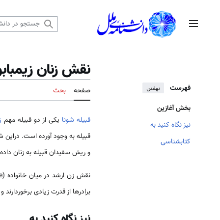
رش
ه
منوی اصلی
حتوا
نقش زنان زیمبابو
فهرست
نهفتن
صفحه
بحث
بخش آغازین
قبیله شونا
یکی از دو قبیله مهم
ز
نیز نگاه کنید به
قبیله به وجود آورده است. دراین شک
کتابشناسی
و ریش سفیدان قبیله به زنان داده
برادرها از قدرت زیادی برخوردارند 
نیز نگاه کنید به