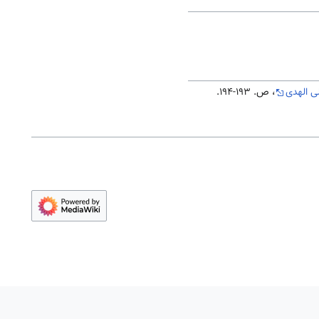
ی الهدی
، ص. 193-194.