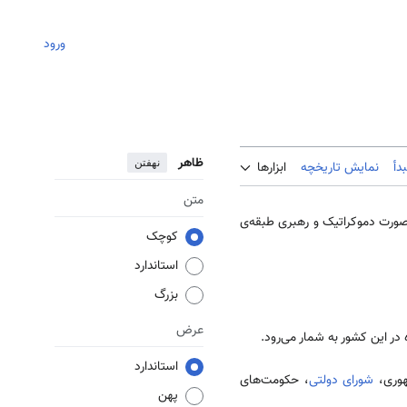
ورود
ظاهر
نهفتن
دأ
نمایش تاریخچه
ابزارها
متن
صورت دموکراتیک و رهبری طبقه­‌ی
کوچک
استاندارد
بزرگ
عرض
در این کشور به شمار می­‌رود.
استاندارد
وری،
شورای دولتی
، حکومت­­‌های
پهن