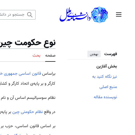
رش
ه
منوی اصلی
حتوا
نوع حكومت چین
فهرست
نهفتن
صفحه
بحث
بخش آغازین
براساس
قانون اساسی
جمهوری خ
نیز نگاه کنید به
کارگر و بر پایه­‌ی اتحاد کارگر و کش
منبع اصلی
نویسنده مقاله
نظام سوسیالیسم اساس آن و نام 
در واقع
نظام حکومتی چین
بر پایه
بر اساس قانون اساسی، حزب بر