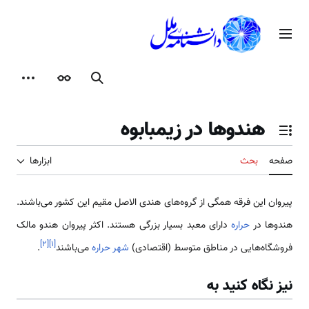
رش
ه
منوی اصلی
حتوا
جستجو
ظاهر
ابزارها
هندوها در زیمبابوه
تغییر وضعیت فهرست محتویات
صفحه
بحث
ابزارها
پیروان این فرقه همگی از گروه‌های هندی الاصل مقیم این کشور می‌باشند.
هندوها در
حراره
دارای معبد بسیار بزرگی هستند. اکثر پیروان هندو مالک
]
۲
[
]
۱
[
فروشگاه‌هایی در مناطق متوسط (اقتصادی)
شهر حراره
می‌باشند
.
نیز نگاه کنید به