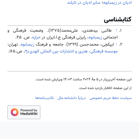
ادیان در زیمبابوه
؛
سایر ادیان در تایلند
کتابشناسی
↑
طالبی بیدهندی، علی‌محمد(1375). وضعیت فرهنگی و
اجتماعی
زیمبابوه
، رایزنی فرهنگی ج.ا.ایران در
حراره
. ص. 45.
↑
ایپکچی، محمدحسن (1399). جامعه و فرهنگ
زیمبابوه
. تهران:
موسسه فرهنگی، هنری و انتشارات بین المللی الهدی
، ص.165.
این صفحه آخرین‌بار در ‏۵ مهٔ ۲۰۲۴ ساعت ‏۱۴:۰۳ ویرایش شده است.
از این صفحه ۵۵۱بار بازدید شده است.
سیاست حفظ حریم خصوصی
دربارهٔ دانشنامه ملل
تکذیب‌نامه‌ها