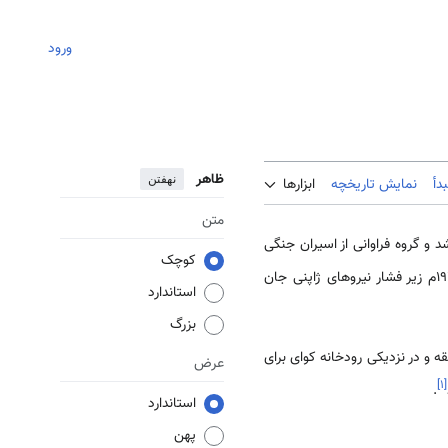
ورود
ظاهر
نهفتن
دأ
نمایش تاریخچه
ابزارها
متن
 و گروه فراوانی از اسیران جنگی
کوچک
به برمه میان سال‌های ۱۹۴۲م تا ۱۹۴۵م زیر فشار نیروهای ژاپنی جان
استاندارد
بزرگ
ه و در نزدیکی رودخانه کوای برای
عرض
]
۱
[
.
استاندارد
پهن