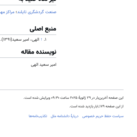
صنعت گردشگری تایلند
؛
مراکز مه
منبع اصلی
↑
الهی، امیر سعید(1391). جامعه و فرهنگ
نویسنده مقاله
امیر سعید الهی
این صفحه آخرین‌بار در ‏۲۹ ژانویهٔ ۲۰۲۵ ساعت ‏۰۹:۳۰ ویرایش شده است.
از این صفحه ۱٬۱۷۹بار بازدید شده است.
سیاست حفظ حریم خصوصی
دربارهٔ دانشنامه ملل
تکذیب‌نامه‌ها