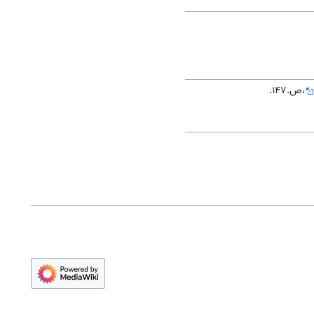
،ص.147.