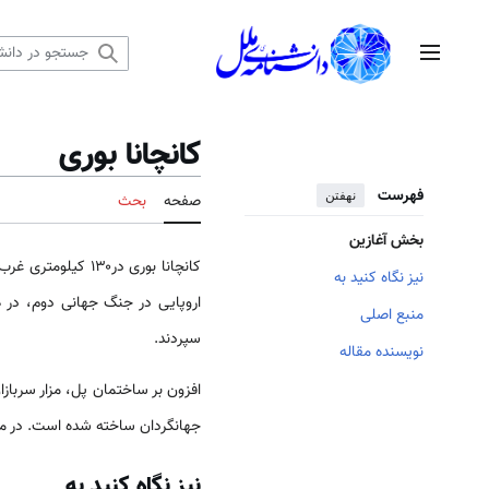
رش
ه
منوی اصلی
حتوا
کانچانا بوری
فهرست
نهفتن
صفحه
بحث
بخش آغازین
کانچانا بوری در۱۳۰ کیلومتری غرب
نیز نگاه کنید به
اروپایی در جنگ جهانی دوم، در ه
منبع اصلی
سپردند.
نویسنده مقاله
افزون بر ساختمان پل، مزار سربازا
جهانگردان ساخته شده است. در ماه
نیز نگاه کنید به