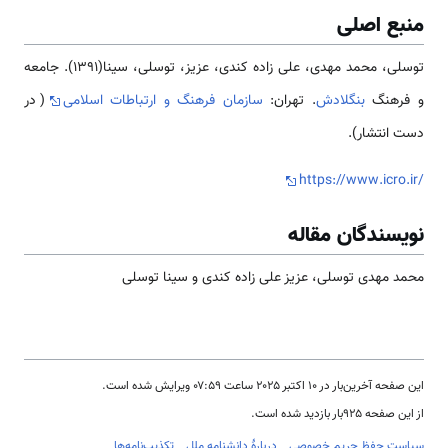
منبع اصلی
توسلی، محمد مهدی، علی زاده کندی، عزیز، توسلی، سینا(1391). جامعه
و فرهنگ
بنگلادش
. تهران:
سازمان فرهنگ و ارتباطات اسلامی
( در
دست انتشار).
https://www.icro.ir/
نویسندگان مقاله
محمد مهدی توسلی، عزیز علی زاده کندی و سینا توسلی
این صفحه آخرین‌بار در ‏۱۰ اکتبر ۲۰۲۵ ساعت ‏۰۷:۵۹ ویرایش شده است.
از این صفحه ۹۲۵بار بازدید شده است.
سیاست حفظ حریم خصوصی
دربارهٔ دانشنامه ملل
تکذیب‌نامه‌ها