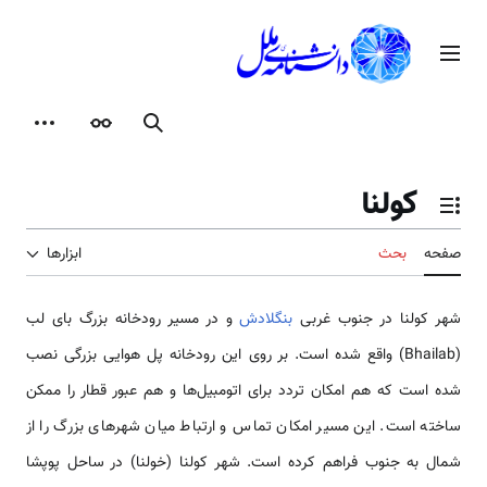
رش
ه
منوی اصلی
حتوا
جستجو
ظاهر
ابزارها
کولنا
تغییر وضعیت فهرست محتویات
صفحه
بحث
ابزارها
شهر کولنا در جنوب غربی
بنگلادش
و در مسیر رودخانه بزرگ بای لب
(Bhailab) واقع شده است. بر روی این رودخانه پل هوایی بزرگی نصب
شده است که هم امکان تردد برای اتومبیل‌ها و هم عبور قطار را ممکن
ساخته است. این مسیر امکان تماس و ارتباط میان شهرهای بزرگ را از
شمال به جنوب فراهم کرده است. شهر کولنا (خولنا) در ساحل پوپشا