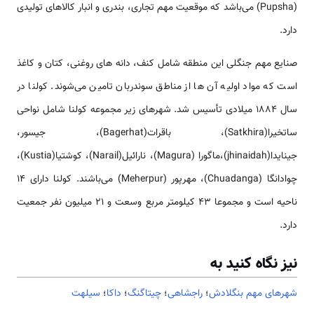
(Pupsha) می‌باشد که موقعیت مهم تجاری، بندری و انبار کالاهای تولیدی
دارد.
صنایع مهم جنگلی این منطقه شامل کنف، دانه های روغنی، کتان و کاغذ
است که مواد اولیه آن ها از مناطق سوندربان تامین می‌شوند. کولنا در
سال 1884 میلادی تأسیس شد. شهرهای زیر مجموعه کولنا شامل نواحی
ساتخیرا(Satkhira)، باقرات(Bagerhat)، جیسور،
جینایدا(jhinaidah)،ماگورا (Magura)، نارائیل(Narail)، کوشتیا(Kustia)،
چوادانگا (Chuadanga)، مهرپور (Meherpur) می‌باشند. کولنا دارای 14
ناحیه است و مجموعا 43 کیلومتر مربع وسعت و 21 میلیون نفر جمعیت
دارد.
نیز نگاه کنید به
شهرهای مهم بنگلادش
؛
راجشاهی
؛
چيتاگنگ
؛
داکا
؛
سیلهت